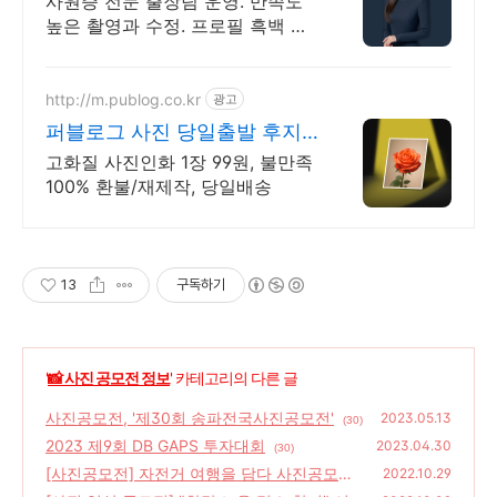
사원증 전문 출장팀 운영. 만족도
높은 촬영과 수정. 프로필 흑백 상
반신 타입.
http://m.publog.co.kr
광고
퍼블로그 사진 당일출발 후지
필름 최고급 인화지
고화질 사진인화 1장 99원, 불만족
100% 환불/재제작, 당일배송
13
구독하기
'
📸 사진 공모전 정보
' 카테고리의 다른 글
사진공모전, '제30회 송파전국사진공모전'
2023.05.13
(30)
2023 제9회 DB GAPS 투자대회
2023.04.30
(30)
[사진공모전] 자전거 여행을 담다 사진공모전,
2022.10.29
가을