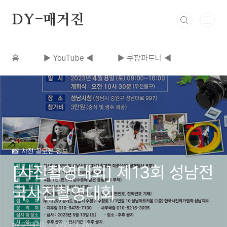
본문 바로가기
DY-매거진
홈
▶ YouTube ◀
▶ 쿠팡파트너 ◀
📸 사진 공모전 정보
[사진촬영대회] 제13회 성남전
국사진촬영대회
by DY매거진
2023. 3. 26.