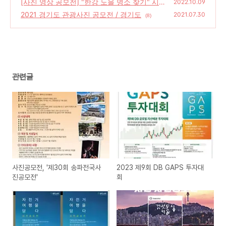
[사진 영상 공모전] "한강 노을 명소 찾기" 시
(24)
2022.10.09
민 사진공모전
2021 경기도 관광사진 공모전 / 경기도
(4)
2021.07.30
(8)
관련글
사진공모전, '제30회 송파전국사
2023 제9회 DB GAPS 투자대
진공모전'
회