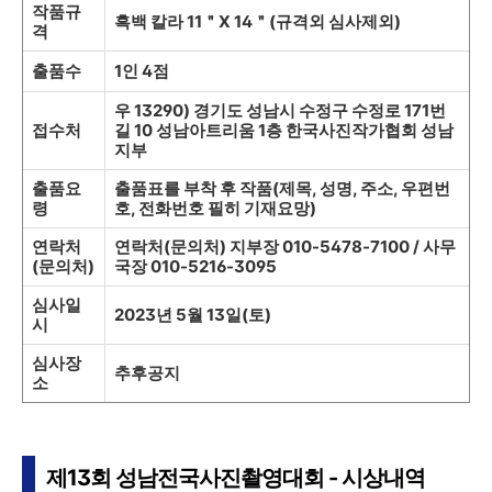
작품규
흑백 칼라 11＂X 14＂(규격외 심사제외)
격
출품수
1인 4점
우 13290) 경기도 성남시 수정구 수정로 171번
접수처
길 10 성남아트리움 1층 한국사진작가협회 성남
지부
출품요
출품표를 부착 후 작품(제목, 성명, 주소, 우편번
령
호, 전화번호 필히 기재요망)
연락처
연락처(문의처) 지부장 010-5478-7100 / 사무
(문의처)
국장 010-5216-3095
심사일
2023년 5월 13일(토)
시
심사장
추후공지
소
제13회 성남전국사진촬영대회 - 시상내역