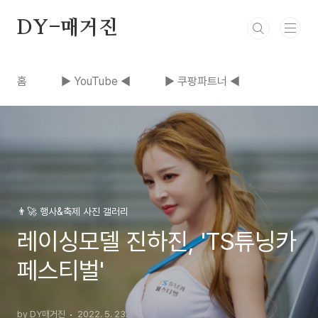
본문 바로가기
DY-매거진
홈
▶ YouTube ◀
▶ 쿠팡파트너 ◀
👨‍🚀 행사&축제 사진 갤러리
레이싱모델 진하진, 'TS튜닝카
페스티벌'
by DY매거진
2022. 5. 23.