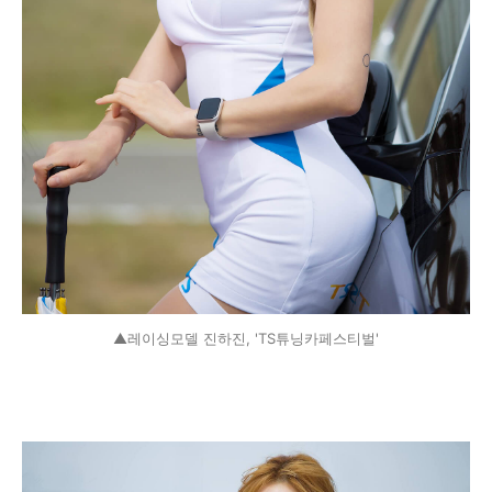
▲레이싱모델 진하진, 'TS튜닝카페스티벌'