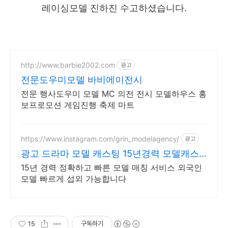
레이싱모델 진하진 수고하셨습니다.
http://www.barbie2002.com
광고
전문도우미모델 바비에이전시
전문 행사도우미 모델 MC 의전 전시 모델하우스 홍
보프로모션 게임진행 축제 마트
https://www.instagram.com/grin_modelagency/
광고
광고 드라마 모델 캐스팅 15년경력 모델캐스
팅
15년 경력 정확하고 빠른 모델 매칭 서비스 외국인
모델 빠르게 섭외 가능합니다
15
구독하기