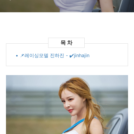
• 📌레이싱모델 진하진 - ✔️jinhajin