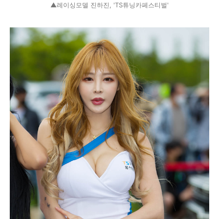
▲레이싱모델 진하진, 'TS튜닝카페스티벌'