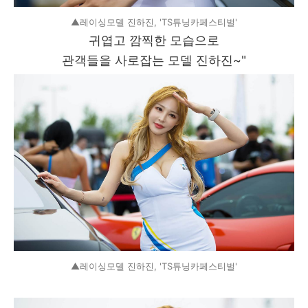
▲레이싱모델 진하진, 'TS튜닝카페스티벌'
귀엽고 깜찍한 모습으로
관객들을 사로잡는 모델 진하진~"
▲레이싱모델 진하진, 'TS튜닝카페스티벌'