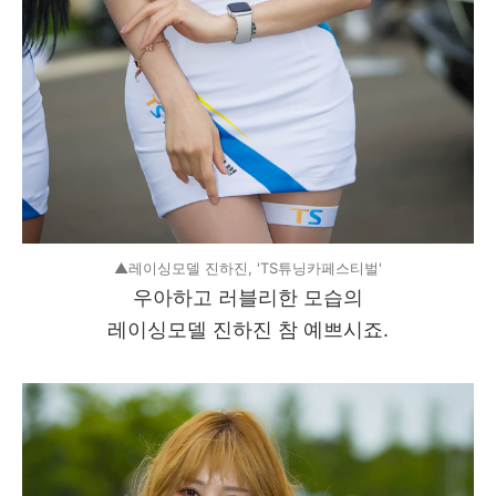
▲레이싱모델 진하진, 'TS튜닝카페스티벌'
우아하고 러블리한 모습의
레이싱모델 진하진 참 예쁘시죠.