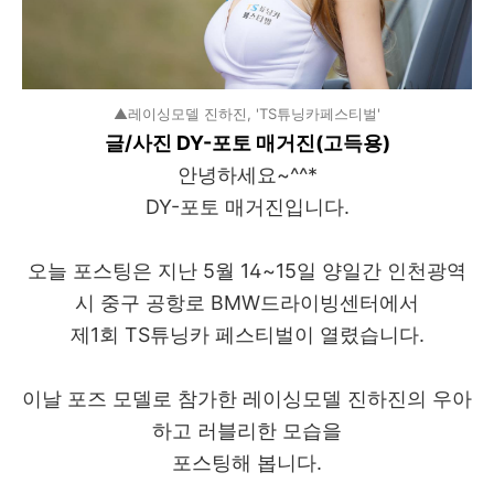
▲레이싱모델 진하진, 'TS튜닝카페스티벌'
글/사진 DY-포토 매거진(고득용)
안녕하세요~^^*
DY-포토 매거진입니다.
오늘 포스팅은 지난 5월 14~15일 양일간 인천광역
시 중구 공항로 BMW드라이빙센터에서
제1회 TS튜닝카 페스티벌이 열렸습니다.
이날 포즈 모델로 참가한 레이싱모델 진하진의 우아
하고 러블리한 모습을
포스팅해 봅니다.