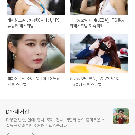
레이싱모델 맹나현X김미진, 'TS
레이싱모델 제바(JEBA), 'TS튜닝
튜닝카 페스티벌'
카페스티벌 & 슈퍼카'
레이싱모델 소이, '제1회 TS튜닝
레이싱모델 연두, '2022 제1회
카 페스티벌'
TS튜닝카 페스티벌'
DY-매거진
다양한 방송, 연예, 행사, 축제, 전시, 박람회 등의 흥미로운 소
식들을 여러분께 소개해 드리겠습니다.