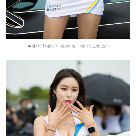
▲제1회 TS튜닝카 페스티벌 - 레이싱모델 소이