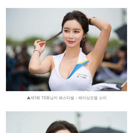
▲제1회 TS튜닝카 페스티벌 - 레이싱모델 소이