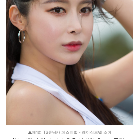
▲제1회 TS튜닝카 페스티벌 - 레이싱모델 소이