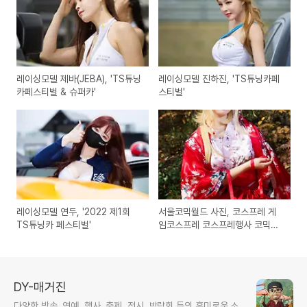
레이싱모델 제바(JEBA), 'TS튜닝
레이싱모델 진하진, 'TS튜닝카페
카페스티벌 & 슈퍼카'
스티벌'
레이싱모델 연두, '2022 제1회
서울코믹월드 사진, 코스프레 게
TS튜닝카 페스티벌'
임코스프레 코스프레행사 코믹월
드
DY-매거진
다양한 방송, 연예, 행사, 축제, 전시, 박람회 등의 흥미로운 소