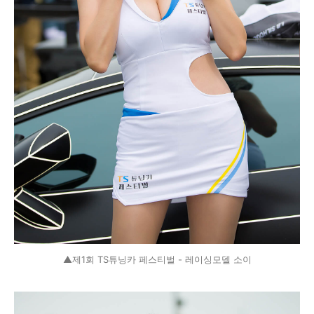
▲제1회 TS튜닝카 페스티벌 - 레이싱모델 소이