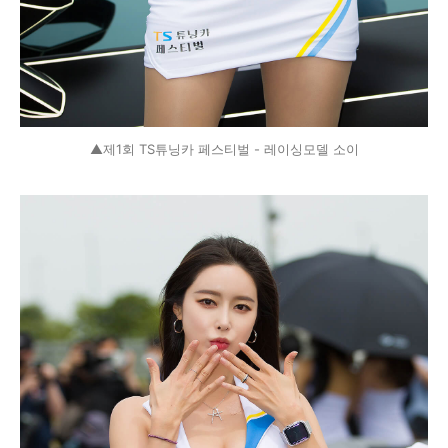
▲제1회 TS튜닝카 페스티벌 - 레이싱모델 소이