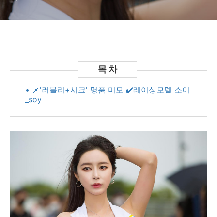
• 📌'러블리+시크' 명품 미모 ✔️레이싱모델 소이
_soy