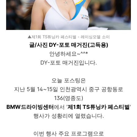
▲제1회 TS튜닝카 페스티벌 - 레이싱모델 소이
글/사진 DY-포토 매거진(고득용)
안녕하세요~^^*
DY-포토 매거진입니다.
오늘 포스팅은
지난 5월 14~15일 인천광역시 중구 공항동로
136(영종도)
BMW드라이빙센터
에서 '
제1회 TS튜닝카 페스티벌
'
행사가 성황리에 열렸습니다.
이번 행사 주요 프로그램으로