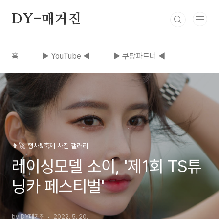
본문 바로가기
DY-매거진
홈
▶ YouTube ◀
▶ 쿠팡파트너 ◀
👨‍🚀 행사&축제 사진 갤러리
레이싱모델 소이, '제1회 TS튜
닝카 페스티벌'
by DY매거진
2022. 5. 20.