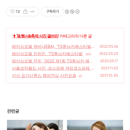
12
구독하기
'
👨‍🚀 행사&축제 사진 갤러리
' 카테고리의 다른 글
레이싱모델 제바(JEBA), 'TS튜닝카페스티벌 &
2022.05.26
슈퍼카'
레이싱모델 진하진, 'TS튜닝카페스티벌'
(12)
2022.05.23
(20)
레이싱모델 연두, '2022 제1회 TS튜닝카 페스
2022.05.17
티벌'
서울코믹월드 사진, 코스프레 게임코스프레 코
(16)
2021.11.03
스프레행사 코믹월드
선사 요가시퀀스 챔피언십 사진모음
(20)
2021.10.30
(2)
관련글