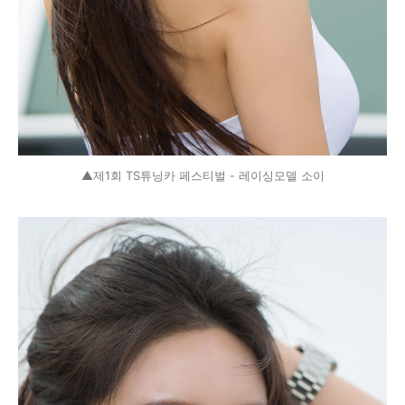
▲제1회 TS튜닝카 페스티벌 - 레이싱모델 소이