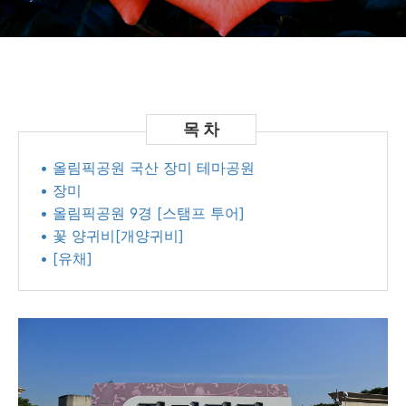
• 올림픽공원 국산 장미 테마공원
• 장미
• 올림픽공원 9경 [스탬프 투어]
• 꽃 양귀비[개양귀비]
• [유채]