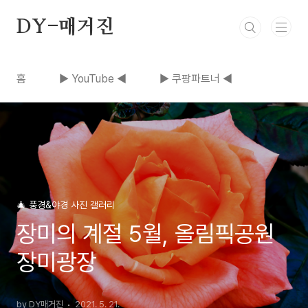
본문 바로가기
DY-매거진
홈
▶ YouTube ◀
▶ 쿠팡파트너 ◀
🎄 풍경&야경 사진 갤러리
장미의 계절 5월, 올림픽공원
장미광장
by DY매거진
2021. 5. 21.