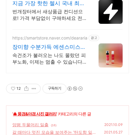
지금 가장 핫한 첼시 국내 최대
브랜드 중고거래
번개장터에서 새상품급 컨디션으
로! 가격 부담없이 구매하세요 전
국 각지에서 올라오는 전국구 최다
상품 매일 10만 개 이상의 신규 상
품 업로드
https://smartstore.naver.com/deararia
광고
장미향 수분가득 에센스미스트
정제수가 아닌 장미꽃수
속건조가 불러오는 나도 몰랐던 피
부노화, 이제는 멈출 수 있습니다.
그건 "겉만 적시는 물"입니다. 속까
지 스며드는 진짜 보습, 필요할 때
입니다.
12
구독하기
'
🎄 풍경&야경 사진 갤러리
' 카테고리의 다른 글
양평 두물머리 일출
2021.10.09
(16)
갈 때마다 멋진 모습을 보여주는 '탄도항 일몰'
2021.05.27