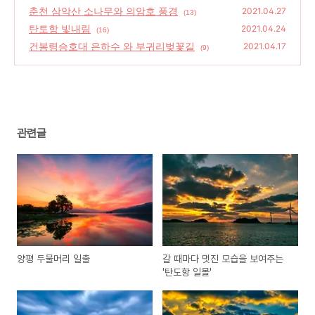
춘천 삼악산 소나무와 의암호 풍경
(16)
2021.04.27
(13)
탄토항 빛내림
2021.04.24
(16)
건봉령승호대 은하수 와 부귀리벚꽃길
2021.04.17
(9)
관련글
양평 두물머리 일출
갈 때마다 멋진 모습을 보여주는
'탄도항 일몰'