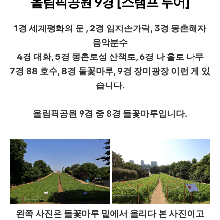
올림픽공원 9경 [스탬프 투어]
1경 세계평화의 문 , 2경 엄지손가락, 3경 몽촌해자
음악분수
4경 대화, 5경 몽촌토성 산책로, 6경 나 홀로 나무
7경 88 호수, 8경 들꽃마루, 9경 장미광장 이런 게 있
습니다.
올림픽공원 9경 중 8경 들꽃마루입니다.
왼쪽 사진은 들꽃마루 밑에서 올리다 본 사진이고