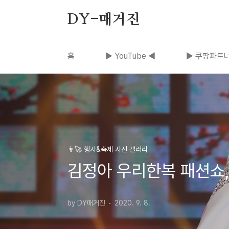
본문 바로가기
DY-매거진
홈
▶ YouTube ◀
▶ 쿠팡파트너
👨‍🚀 행사&축제 사진 갤러리
김정아 우리한복 패션쇼,
by DY매거진
2020. 9. 8.