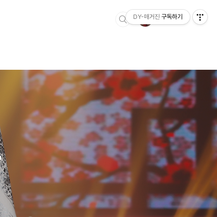
DY-매거진
구독하기
'