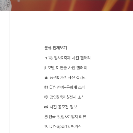
분류 전체보기
👨‍🚀 행사&축제 사진 갤러리
💃 모델 & 연출 사진 갤러리
🎄 풍경&야경 사진 갤러리
👬 DY-연예+문화계 소식
🎼 공연&축제&전시 소식
📸 사진 공모전 정보
🍜전국-맛집&여행지 리뷰
🏃 DY-Sports 매거진