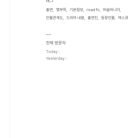
태그
출연
몇부작
기본정보
road fc
머슬마니아
인물관계도
드라마 내용
출연진
등장인물
맥스큐
전체 방문자
Today :
Yesterday :