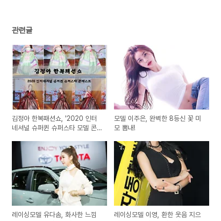
관련글
김정아 한복패션쇼, '2020 인터
모델 이주은, 완벽한 8등신 꽃 미
네셔널 슈퍼퀸 슈퍼스타 모델 콘
모 뽐내!
테스트'
레이싱모델 유다솜, 화사한 느낌
레이싱모델 이영, 환한 웃음 지으