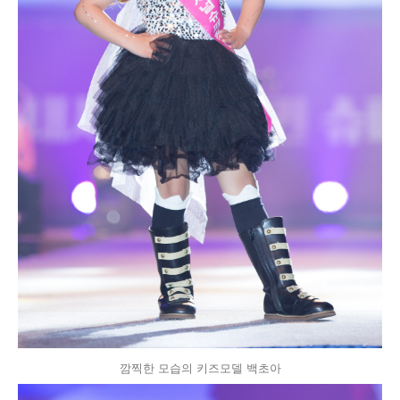
깜찍한 모습의 키즈모델 백초아