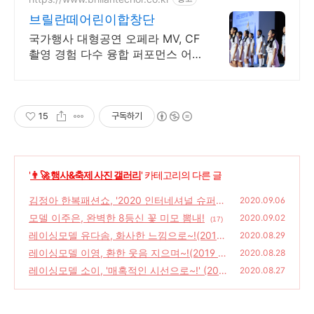
브릴란떼어린이합창단
국가행사 대형공연 오페라 MV, CF
촬영 경험 다수 융합 퍼포먼스 어
린이 합창단
15
구독하기
'
👨‍🚀 행사&축제 사진 갤러리
' 카테고리의 다른 글
김정아 한복패션쇼, '2020 인터네셔널 슈퍼퀸
2020.09.06
슈퍼스타 모델 콘테스트'
모델 이주은, 완벽한 8등신 꽃 미모 뽐내!
(6)
2020.09.02
(17)
레이싱모델 유다솜, 화사한 느낌으로~!(2019
2020.08.29
서울모터쇼)
레이싱모델 이영, 환한 웃음 지으며~!(2019 서
(2)
2020.08.28
울국제모터쇼)
레이싱모델 소이, '매혹적인 시선으로~!' (2019
(2)
2020.08.27
서울국제모터쇼)
(4)