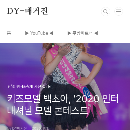
본문 바로가기
DY-매거진
홈
▶ YouTube ◀
▶ 쿠팡파트너 ◀
👨‍🚀 행사&축제 사진 갤러리
키즈모델 백초아, '2020 인터
내셔널 모델 콘테스트'
by DY매거진
2020. 9. 1.