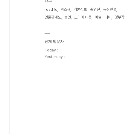
태그
road fc
맥스큐
기본정보
출연진
등장인물
인물관계도
출연
드라마 내용
머슬마니아
몇부작
전체 방문자
Today :
Yesterday :