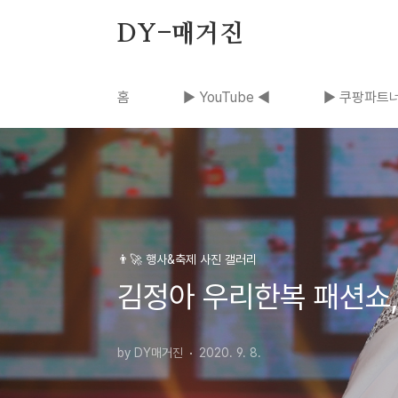
본문 바로가기
DY-매거진
홈
▶ YouTube ◀
▶ 쿠팡파트너
👨‍🚀 행사&축제 사진 갤러리
김정아 우리한복 패션쇼,
by DY매거진
2020. 9. 8.