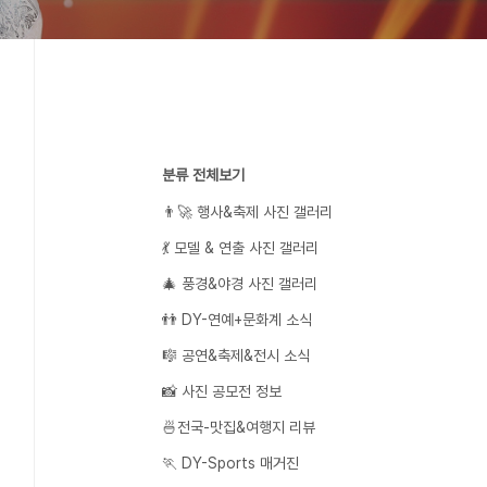
분류 전체보기
👨‍🚀 행사&축제 사진 갤러리
💃 모델 & 연출 사진 갤러리
🎄 풍경&야경 사진 갤러리
👬 DY-연예+문화계 소식
🎼 공연&축제&전시 소식
📸 사진 공모전 정보
🍜전국-맛집&여행지 리뷰
🏃 DY-Sports 매거진