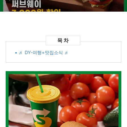
• ♬ DY-여행+맛집소식 ♬