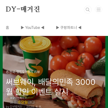
본문 바로가기
DY-매거진
홈
▶ YouTube ◀
▶ 쿠팡파트너 ◀
🍜전국-맛집&여행지 리뷰
써브웨이, 배달의민족 3000
월 할인 이벤트 실시
by DY매거진
2020. 4. 8.