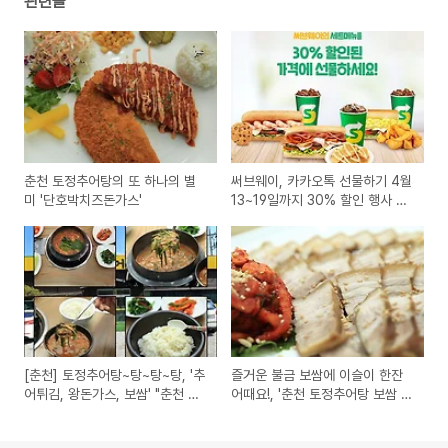
관련글
춘천 토정추어탕의 또 하나의 별
써브웨이, 카카오톡 선물하기 4월
미 '단호박치즈돈가스'
13~19일까지 30% 할인 행사 진
행
[춘천] 토정추어탕~탕~탕~탕, '추
즐거운 불금 보쌈에 이슬이 한잔
어튀김, 왕돈가스, 보쌈' "춘천 추
어때요!, '춘천 토정추어탕 보쌈 추
천맛집"
천 합니다!'