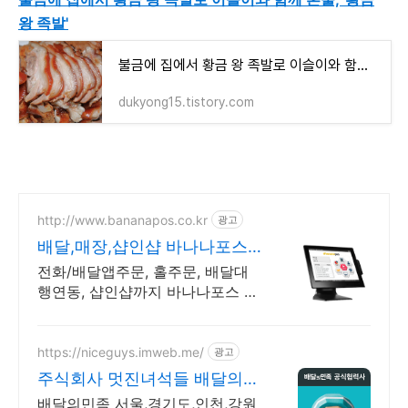
왕 족발'
불금에 집에서 황금 왕 족발로 이슬이와 함께 혼술, '황금 왕 족발'
dukyong15.tistory.com
http://www.bananapos.co.kr
광고
배달,매장,샵인샵 바나나포스
가입시 1개월 무료
전화/배달앱주문, 홀주문, 배달대
행연동, 샵인샵까지 바나나포스 하
나로 해결하세요!
https://niceguys.imweb.me/
광고
주식회사 멋진녀석들 배달의민
족 공식협력사
배달의민족 서울,경기도,인천,강원