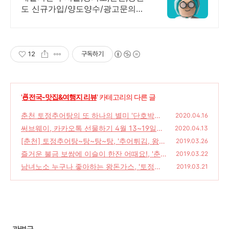
도 신규가입/양도양수/광고문의
(방문상담)
12
구독하기
'
🍜전국-맛집&여행지 리뷰
' 카테고리의 다른 글
춘천 토정추어탕의 또 하나의 별미 '단호박치
2020.04.16
즈돈가스'
써브웨이, 카카오톡 선물하기 4월 13~19일까
(4)
2020.04.13
지 30% 할인 행사 진행
[춘천] 토정추어탕~탕~탕~탕, '추어튀김, 왕돈
(10)
2019.03.26
가스, 보쌈' "춘천 추천맛집"
즐거운 불금 보쌈에 이슬이 한잔 어때요!, '춘
(0)
2019.03.22
천 토정추어탕 보쌈 추천 합니다!'
남녀노소 누구나 좋아하는 왕돈가스, '토정추
(6)
2019.03.21
어탕 춘천점'
(8)