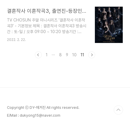
tvN 예능 '식스센스 시즌3' - 소개 가짜는 오직 하
나 그리고… 한 명?! 다섯 명의 출연진이 진짜 속에
결혼작사 이혼작곡3, 출연진-등장인물-작가-하차배우-티저-넷플릭스
숨어 있는 진짜 보다 더 진짜 같은 가짜를 찾는 예측
TV CHOSUN 주말 미니시리즈 '결혼작사 이혼작
불허 육감 현혹 버라이어티 📌 tvN 예능 '식스센스
곡3' - 기본정보 제목 : 결혼작사 이혼작곡3 방송시
시즌3' - 식스센스 3란? 식스센스 3란? ‘촉’이 온다
간 : 토-일 / 오후 09:00 ~ 10:20 방송기간 :
~ ‘촉’이 와~ ‘촉’에 있어선 눈치 백 단의 멤버들이
2022년 2월 26일~ 2022년 4월 17일 (예정) 방
‘진짜’를 찾기 위한 여정을 또다시 시작한다! ‘촉촉’
2022. 2. 22.
송횟수 : 16부작 채널 : tv조선 장르 : 드라마 출연
박사가 된 멤버들을 기다리는 완벽도 ..
진 : 박주미, 이가령, 이민영, 전수경, 전노민, 문성
호, 강신효, 부배, 지영산, 송지인, 임혜영 外~ 스트
1
···
8
9
10
11
리밍 : 넷플릭스 시청등급 : 15세 이상~ TV
CHOSUN 주말 미니시리즈 '결혼작사 이혼작곡3'
- 제작정보 제작 : 지담 미디어, 하이그라운드, 초록
뱀미디어 기획 : 서혜진 제작 : 안형조, 정회석, 김상
헌 연출 : 오상원(오 필승 봉순영, 슬픈 연가, 포세이
돈 등을 연출), 최영수 피디 : 황보상미, 박채원 극..
Copyright ⓒ DY-매거진 All rights reserved.
E/Mail : dukyong15@naver.com