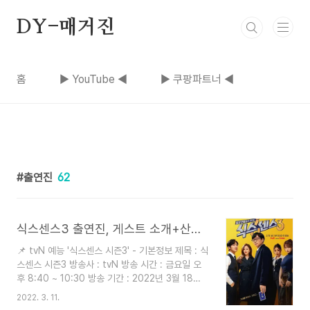
본문 바로가기
DY-매거진
홈
▶ YouTube ◀
▶ 쿠팡파트너 ◀
출연진
62
식스센스3 출연진, 게스트 소개+산꾼도시 여자들 후속 예능
📌 tvN 예능 '식스센스 시즌3' - 기본정보 제목 : 식
스센스 시즌3 방송사 : tvN 방송 시간 : 금요일 오
후 8:40 ~ 10:30 방송 기간 : 2022년 3월 18일
~ 12부작 연출 : 정철민 (前 SBS 런닝맨과 미추리
2022. 3. 11.
연출) 출연 : 유재석, 오나라, 이상엽, 이미주 📌