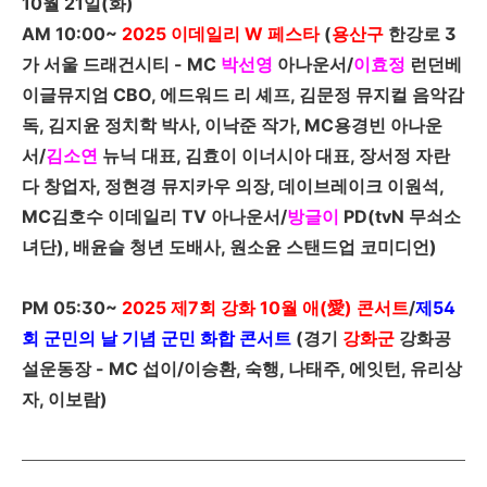
10
월
21
일
(
화
)
AM 10:00~
2025
이데일리
W
페스타
(
용산구
한강로 3
가 서울 드래건시티 -
MC
박선영
아나운서/
이효정
런던베
이글뮤지엄
CBO, 에드워드
리 셰프, 김문정 뮤지컬 음악감
독, 김지윤 정치학 박사, 이낙준 작가, MC
용경빈 아나운
서/
김소연
뉴닉 대표, 김효이 이너시아 대표, 장서정 자란
다 창업자, 정현경 뮤지카우 의장, 데이브레이크 이원석,
MC
김호수 이데일리 TV
아나운서/
방글이
PD
(
tvN
무쇠소
녀단), 배윤슬 청년 도배사, 원소윤 스탠드업 코미디언)
PM 05:30~
2025
제
7
회 강화
10월 애(愛)
콘서트
/
제
54
회 군민의 날 기념 군민 화합 콘서트
(경기
강화군
강화공
설운동장 -
MC
섭이/이승환, 숙행, 나태주, 에잇턴, 유리상
자, 이보람)