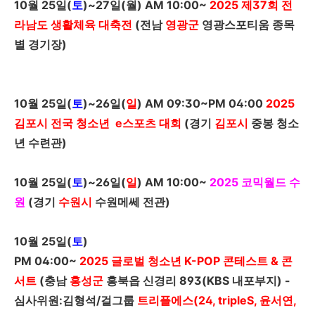
10
월
25
일
(
토
)~27
일
(
월
)
AM 10:00~
2025
제
37
회 전
라남도 생활체육 대축전
(전남
영광군
영광스포티움 종목
별 경기장
)
10
월
25
일
(
토
)~26
일
(
일
)
AM 09:30~PM 04:00
2025
김포시 전국 청소년
e
스포츠 대회
(경기
김포시
중봉 청소
년 수련관
)
10
월
25
일
(
토
)~26
일
(
일
)
AM 10:00~
2025
코믹월드 수
원
(경기
수원시
수원메쎄 전관)
10
월
25
일
(
토
)
PM 04:00~
2025
글로벌 청소년
K-POP
콘테스트 & 콘
서트
(충남
홍성군
홍북읍 신경리 893(
KBS
내포부지) -
심사위원:김형석/걸그룹
트리플에스(24, tripleS, 윤서연,