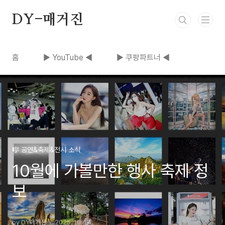
본문 바로가기
DY-매거진
홈
▶ YouTube ◀
▶ 쿠팡파트너 ◀
🎼 공연&축제&전시 소식
10월에 가볼만한 행사 축제 정
보
by DY매거진
2025. 10. 14.