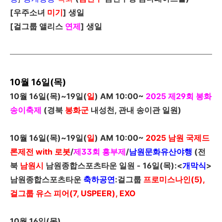
[
우주소녀
미기
]
생일
[
걸그룹 앨리스
연제
]
생일
10월 16일(목)
10
월
16
일
(
목
)~19
일
(
일
)
AM 10:00~
2025
제
29
회 봉화
송이축제
(경북
봉화군
내성천, 관내 송이관 일원
)
10
월
16
일
(
목
)~19
일
(
일
)
AM 10:00~
2025
남원 국제드
론제전
with
로봇
/
제
33
회 흥부제
/
남원문화유산야행
(전
북
남원시
남원종합스포츠타운 일원 -
16
일
(
목
)
:<
개막식
>
남원종합스포츠타운
축하공연
:걸그룹
프로미스나인(5),
걸그룹
유스 피어(7, USPEER), EXO
10
월
16
일
(
목
)