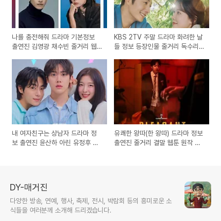
나를 충전해줘 드라마 기본정보
KBS 2TV 주말 드라마 화려한 날
출연진 김영광 채수빈 줄거리 웹
들 정보 등장인물 줄거리 독수리
소설 드라마
5형제를 부탁해 후속
내 여자친구는 상남자 드라마 정
유쾌한 왕따(한 왕따) 드라마 정보
보 출연진 윤산하 아린 유정후 츄
출연진 줄거리 결말 웹툰 원작 드
줄거리 남주의 첫날밤을 가져버렸
라마
다 후속 드라마
DY-매거진
다양한 방송, 연예, 행사, 축제, 전시, 박람회 등의 흥미로운 소
식들을 여러분께 소개해 드리겠습니다.