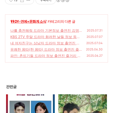
13
구독하기
'
👬 DY-연예+문화계 소식
' 카테고리의 다른 글
나를 충전해줘 드라마 기본정보 출연진 김영광
2025.07.31
채수빈 줄거리 웹소설 드라마
KBS 2TV 주말 드라마 화려한 날들 정보 등장
(54)
2025.07.07
인물 줄거리 독수리 5형제를 부탁해 후속
내 여자친구는 상남자 드라마 정보 출연진 윤
(37)
2025.07.04
산하 아린 유정후 츄 줄거리 남주의 첫날밤을
유쾌한 왕따(한 왕따) 드라마 정보 출연진 줄거
2025.06.30
가져버렸다 후속 드라마
리 결말 웹툰 원작 드라마
(38)
파인: 촌뜨기들 드라마 정보 출연진 줄거리 몇
(20)
2025.06.27
부작 공개일 웹툰 파인 촬영지
(21)
관련글