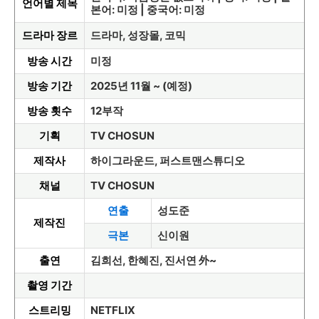
언어별 제목
본어: 미정 | 중국어: 미정
드라마 장르
드라마, 성장몰, 코믹
방송 시간
미정
방송 기간
2025년 11월 ~ (예정)
방송 횟수
12부작
기획
TV CHOSUN
제작사
하이그라운드, 퍼스트맨스튜디오
채널
TV CHOSUN
연출
성도준
제작진
극본
신이원
출연
김희선, 한혜진, 진서연 外~
촬영 기간
스트리밍
NETFLIX