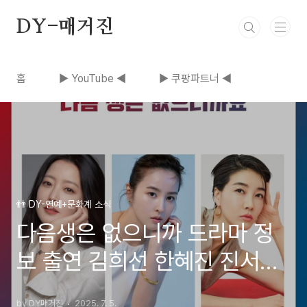
본문 바로가기
DY-매거진
홈
▶ YouTube ◀
▶ 쿠팡파트너 ◀
👬 DY-연예+문화계 소식
다음생은 없으니까 드라마 정
보 출연 김희선 한혜진 진서연
줄거리 DNA러버 후속 드라마
by DY매거진
2025. 7. 5.