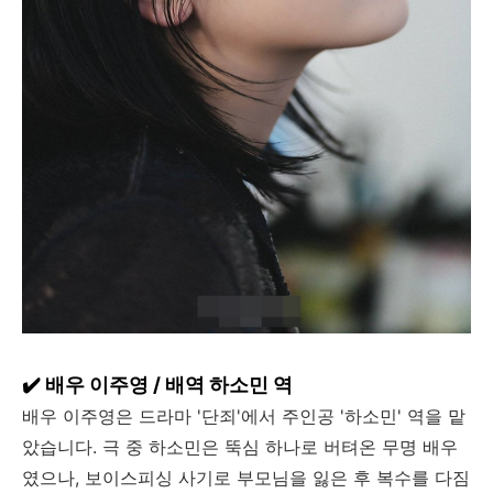
✔️ 배우 이주영 / 배역 하소민 역
배우 이주영은 드라마 '단죄'에서 주인공 '하소민' 역을 맡
았습니다. 극 중 하소민은 뚝심 하나로 버텨온 무명 배우
였으나, 보이스피싱 사기로 부모님을 잃은 후 복수를 다짐