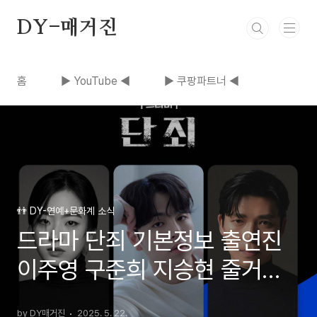
본문 바로가기
DY-매거진
홈
▶ YouTube ◀
▶ 쿠팡파트너 ◀
👬 DY-연예+문화계 소식
드라마 단죄 기본정보 출연진
이주영 구준희 지승현 줄거리
뜻
by DY매거진
2025. 5. 22.