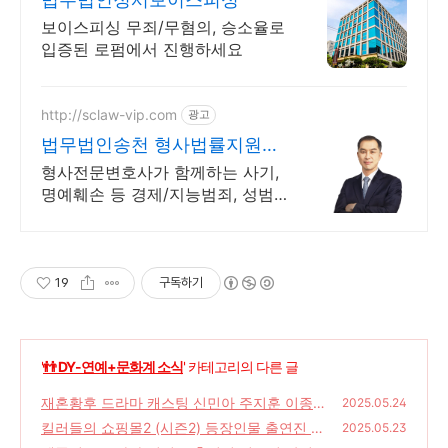
보이스피싱 무죄/무혐의, 승소율로
입증된 로펌에서 진행하세요
http://sclaw-vip.com
광고
법무법인송천 형사법률지원센
터
형사전문변호사가 함께하는 사기,
명예훼손 등 경제/지능범죄, 성범
죄 사건해결
19
구독하기
'
👬 DY-연예+문화계 소식
' 카테고리의 다른 글
재혼황후 드라마 캐스팅 신민아 주지훈 이종석
2025.05.24
이세영 방영일 줄거리 네이버웹툰
킬러들의 쇼핑몰2 (시즌2) 등장인물 출연진 이
(20)
2025.05.23