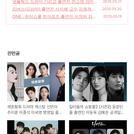
동욱 김혜준 공개일 결말
넷플릭스 드라마 기리고 출연진 전소영 강미나
(22)
2025.05.21
백선호 현우석 줄거리
리버스(드라마) 출연진 서지혜 고수 김재경 줄
(30)
2025.05.20
거리 공개일 뜻
ONE : 하이스쿨 히어로즈 출연진 이정하 김도
(38)
2025.05.19
완 줄거리 공개일 웹툰 원작 드라마
(22)
관련글
재혼황후 드라마 캐스팅 신민아
킬러들의 쇼핑몰2 (시즌2) 등장인
주지훈 이종석 이세영 방영일 줄
물 출연진 이동욱 김혜준 공개일
거리 네이버웹툰
결말