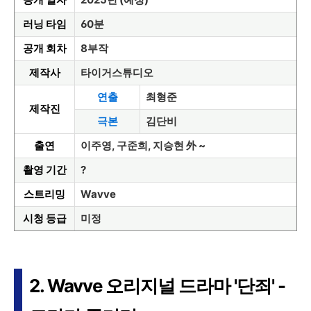
러닝 타임
60분
공개 회차
8부작
제작사
타이거스튜디오
연출
최형준
제작진
극본
김단비
출연
이주영, 구준희, 지승현 外 ~
촬영 기간
?
스트리밍
Wavve
시청 등급
미정
2. Wavve 오리지널 드라마 '단죄' -