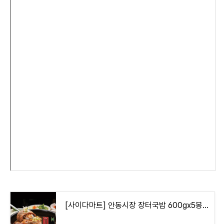
[사이다마트] 안동시장 장터국밥 600gx5봉, 600g, 5개 - 즉석국 | 쿠팡