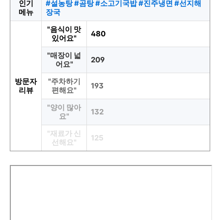
인기
#설농탕 #곰탕 #소고기국밥 #진주냉면 #선지해
메뉴
장국
"음식이 맛
480
있어요"
"매장이 넓
209
어요"
방문자
"주차하기
193
리뷰
편해요"
"양이 많아
132
요"
"재료가 신
125
선해요"