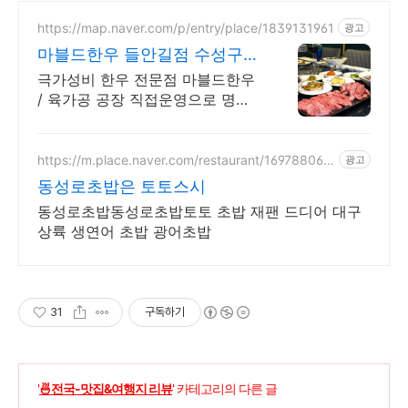
https://map.naver.com/p/entry/place/1839131961
광고
마블드한우 들안길점 수성구
한우 만삼천원 룸식당
극가성비 한우 전문점 마블드한우
/ 육가공 공장 직접운영으로 명품
한우를 저렴하게! 생일엔 불고기를
서비스로? 룸에서! 한우를 저렴하
게!
https://m.place.naver.com/restaurant/169788060
광고
6
동성로초밥은 토토스시
동성로초밥동성로초밥토토 초밥 재팬 드디어 대구
상륙 생연어 초밥 광어초밥
31
구독하기
'
🍜전국-맛집&여행지 리뷰
' 카테고리의 다른 글