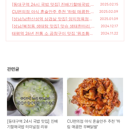
[동대구역 24시 국밥 맛집] 진배기할매국밥 터
2025.02.15
미널점 리뷰
CU편의점 야식 혼술안주 추천 '하림 매콤한 무
(14)
2025.02.09
뼈닭발'
[성남/남한산성역 삼겹살 맛집] 양지정육점식
(16)
2025.01.09
당
[성남/복정동 생태탕 맛집] 맛슈 생태한마리 |
(29)
2024.12.17
생태탕 맛있게 먹는 방법
태평역 26년 전통 소 곱창구이 맛집 '원조황소
(28)
2024.11.22
곱창구이' 성남 곱창구이 맛집
(26)
관련글
[동대구역 24시 국밥 맛집] 진배
CU편의점 야식 혼술안주 추천 '하
기할매국밥 터미널점 리뷰
림 매콤한 무뼈닭발'