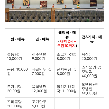
해장국 - 메
뉴
전&기타 - 메
탕 - 메뉴
면 - 메뉴
(
새벽 2시~
뉴
오전10까지
)
설농탕:
진주냉면:
소고기국밥:
육전:
10,000원
9,000원
8,000원
20,000원
스지오뎅-공
곰탕: 10,000
사골만두국:
선지해장국:
깃밥2:
원
7,000원
8,000원
40,000원
오뎅탕+진
도가니탕:
육회냉면:
양선지해장
주냉면:
20,00원
12,000원
국: 11,000원
40,000원
꼬리곰탕:
고기만두:
20,000원
5,000원