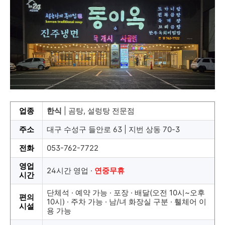
업종
한식
| 곰탕, 설렁탕 전문점
주소
대구 수성구 들안로 63 | 지번 상동 70-3
전화
053-762-7722
영업
24시간 영업 ·
연중무휴
시간
단체석 · 예약 가능 · 포장 · 배달(오전 10시~오후
편의
10시) · 주차 가능 · 남/녀 화장실 구분 · 휄체어 이
시설
용 가능