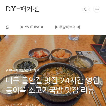
본문 바로가기
DY-매거진
홈
▶ YouTube ◀
▶ 쿠팡파트너 ◀
🍜전국-맛집&여행지 리뷰
대구 들안길 맛집 24시간 영업
동이옥 소고기국밥 맛집 리뷰
by DY매거진
2025. 2. 3.