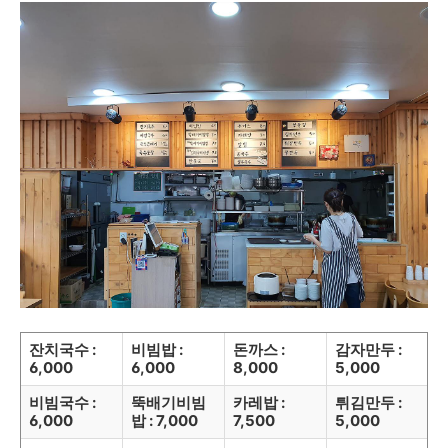
잔치국수 :
비빔밥 :
돈까스 :
감자만두 :
6,000
6,000
8,000
5,000
비빔국수 :
뚝배기비빔
카레밥 :
튀김만두 :
6,000
밥 : 7,000
7,500
5,000