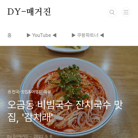
본문 바로가기
DY-매거진
홈
▶ YouTube ◀
▶ 쿠팡파트너 ◀
🍜전국-맛집&여행지 리뷰
오금동 비빔국수 잔치국수 맛
집, '감치래'
by DY매거진
2022. 5. 8.