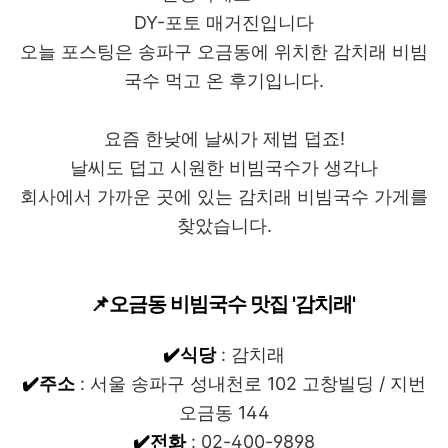
DY-포토 매거진입니다
오늘 포스팅은 송파구 오금동에 위치한 감치래 비빔
국수 먹고 온 후기입니다.
요즘 한낮에 날씨가 제법 덥죠!
날씨도 덥고 시원한 비빔국수가 생각나
회사에서 가까운 곳에 있는 감치래 비빔국수 가게를
찾았습니다.
📌오금동 비빔국수 맛집 '감치래'
✔️식당
: 감치래
✔️주소
: 서울 송파구 성내천로 102 고창빌딩 / 지번
오금동 144
✔️전화
: 02-400-9898