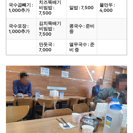
치즈뚝배기
국수곱빼기 :
물만두 :
비빔밥 :
알밥 : 7,500
1,000추가
4,000
7,500
김치뚝배기
국수포장 :
콩국수 : 준비
비빔밥 :
1,000추가
중
7,500
만둣국 :
열무국수 : 준
7,000
비 중