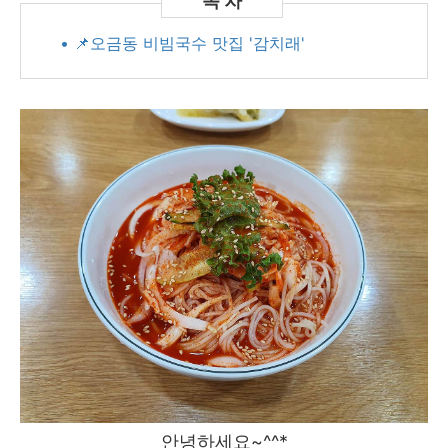
• 📌오금동 비빔국수 맛집 '감치래'
안녕하세요~^^*