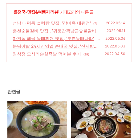
'
🍜전국-맛집&여행지 리뷰
' 카테고리의 다른 글
성남 태평동 설렁탕 맛집, '감미옥 태평점'
2022.05.14
(7)
춘천숯불갈비 맛집 , '귀품찬곽남근숯불갈비
2022.05.11
춘천점'
마천동 해물 동태찌개 맛집, '도촌동태나라'
(26)
2022.05.06
(2
분당야탑 24시간영업 순대국 맛집, '진지방순
0)
2022.05.03
대국 야탑점'
임창정 모서리순살족발 먹어본 후기
(22)
2022.04.30
(29)
관련글