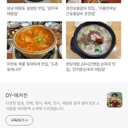
성남 태평동 설렁탕 맛집, '감미옥
춘천숯불갈비 맛집 , '귀품찬곽남
태평점'
근숯불갈비 춘천점'
마천동 해물 동태찌개 맛집, '도촌
분당야탑 24시간영업 순대국 맛
동태나라'
집, '진지방순대국 야탑점'
DY-매거진
다양한 방송, 연예, 행사, 축제, 전시, 박람회 등의 흥미로운 소
식들을 여러분께 소개해 드리겠습니다.
구독하기