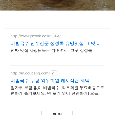
http://www.jscook.co.kr
광고
비빔국수 전수전문 정성쿡 유명맛집 그 맛 그
대로
진짜 맛집 사장님들은 다 안다는 그곳 정성쿡
http://m.coupang.com
광고
비빔국수 쿠팡 와우회원 캐시적립 혜택
밀가루 부담 없이 비빔국수, 와우회원 무료배송으로
편하게 즐겨보세요. 면 포기 없이 편안하게! 오늘주
문 내일도착 로켓배송으로 받아보세요.