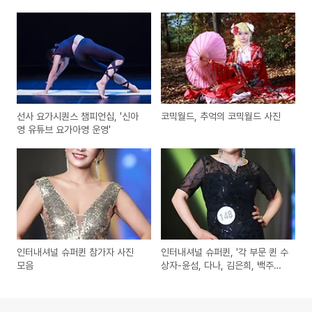
선사 요가시퀀스 챔피언십, '신아
코믹월드, 추억의 코믹월드 사진
영 유튜브 요가아영 운영'
인터내셔널 슈퍼퀸 참가자 사진
인터내셔널 슈퍼퀸, '각 부문 퀸 수
모음
상자-윤섬, 다나, 김은희, 백주은,
곽은주, 김현숙'