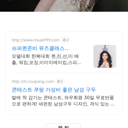
http://www.muse999.com
광고
슈퍼퀸준비 뮤즈클래스
2023"퀸"진선미 최다배출
모델대회 한복대회 퀸,진,선,미 배
출, 워킹,포징,이미지메이킹,스피치
대회수상비법
http://m.coupang.com
광고
콘테스트 쿠팡 가성비 좋은 남성 구두
발에 착 감기는 콘테스트, 와우회원 30일 무료반품
으로 편하게! 세련된 남성구두 디자인, 격식 있는 자
리에 어울리는 스타일을 연출하세요.