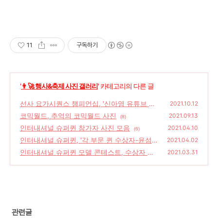
11
구독하기
'
👨‍🚀 행사&축제 사진 갤러리
' 카테고리의 다른 글
선사 요가시퀀스 챔피언십, '신아영 유튜브 요
2021.10.12
가아영 운영'
코믹월드, 추억의 코믹월드 사진
(14)
2021.09.13
(8)
인터내셔널 슈퍼퀸 참가자 사진 모음
2021.04.10
(6)
인터내셔널 슈퍼퀸, '각 부문 퀸 수상자-윤섬,
2021.04.02
다나, 김은희, 백주은, 곽은주, 김현숙'
인터내셔널 슈퍼퀸 모델 콘테스트, 수상자 명
(8)
2021.03.31
단
(16)
관련글