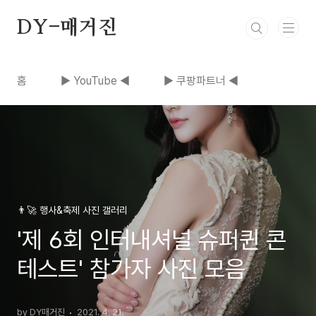
본문 바로가기
DY-매거진
홈
▶ YouTube ◀
▶ 쿠팡파트너 ◀
👨‍🚀 행사&축제 사진 갤러리
'제 6회 인터내셔널 슈퍼퀸 콘
테스트' 참가자 사진 모음
by DY매거진
2021. 4. 21.