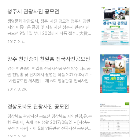
주제 접수기간 2017년 9월 6일 ~ 2017년 9월 30
일 참가자격 대한민국 국민 누구나 출품수 1인당 3
청주시 관광사진 공모전
점이내 접수방법 방문 및 우편접수 / 경기도 양평군
생명문화 관관도시, 청주' 사진 공모전 청주시 광관
양평읍 군청앞길 2 양평군청 관광진흥과 시상내역
지의 아름다운 풍경 및 시설 사진 청주시 관광사진
대상 / 1명 / 상금 300만원 금상 / 1명 / 상금 200
공모전 9월 1일 부터 20일까지 작품 접수.. 大賞
만원 은상 / 1명 / 상금 100만원 동상 / 1명 / 상금
상금 500만원 청주시가 청주의 수려한 자연환경과
50만원 입선 / 14명 / 상금 10만원 자세히보기
2017. 9. 4.
역사, 문화, 명소 등 다양한 관광자원을 사진예술로
http://www.yp21.go.kr/board/view.y..
승화시킨 아름다운 작품을 9월 1일부터 20일까지
모집한다. 청주시 고나광사진 공모전은 다양한 시각
양주 천만송이 천일홍 전국사진공모전
에서 바라본 시의 관광자원을 예술작품으로 승화시
양주 천만송이 천일홍 전국사진공모전 양주 나리공
킨 우수한 작품을 발굴하고, 알려지지 않은 숨은 매
원 천일홍 꽃 단지에서 촬영된 작품 2017/08/21 -
력을 찾아 홍보하기 위해 올해 처음 개최하는 것이
[사진공모전 게시판] - 제 5회 영동관광 전국사진
다. 공모 주제는 '생명문화 관광도시, 청주'로 청주
공모전 양주 천만송이 천일홍 전국사진공모전 주제
시 관광지의 아름다운 풍경 및 시설 사진이다. 전 국
2017. 8. 29.
양주 나리공원 천일홍 꽃 단지에서 촬영된 작품 자
민 누구나 1인당 5점 이내로 출품할 수 있으며, 청
연경관 / 양주 4게절 관광농원의 천일홍, 각종 화훼
주시청 관광과로 방문 또는 우편접수 하면 된다. 신
류 등 자연경관 자연&인물 야주 4계절 관광농원에
경상도북도 관광사진 공모전
청된 작..
서 가족, 연인, 친구 등 꽃과 어루러진 감성사진 등
경상북도 관광사진 공모전 경상북도 자연환경,유.무
축제와 문화체험 / 양주 천일홍 축제를 즐기는 친구,
형 문화재, 축제 주민생활 2017/08/21 - [사진공
가족들의 모습, 축제 프로그램 사진 등 접수기간
모전 게시판] - 제 5회 영동관광 전국사진 공모전
2017년 10월 16일 ~ 2017년 10월 20일 참가자
경상북도 관광사진 공모전 주제 경상북도의 자연환
격 전국 사진작가 및 일반 사진 애호인 출품수 1인
2017. 8. 29.