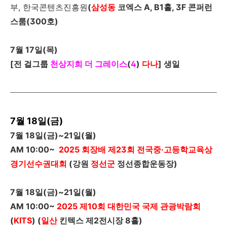
부, 한국콘텐츠진흥원
(
삼성동
코엑스
A, B1홀, 3F
콘퍼런
스룸(300호)
7
월
17
일
(
목
)
[
전 걸그룹
천상지희 더 그레이스
(
4
)
다나
]
생일
7월 18일(금)
7
월
18
일
(
금
)~21
일
(
월
)
AM 10:00~
2025
회장배
제
23
회
전국중·고등학교육상
경기선수권대회
(강원
정선군
정선종합운동장)
7
월
18
일
(
금
)~21
일
(
월
)
AM 10:00~
2025
제
10
회 대한민국 국제 관광박람회
(
KITS
)
(
일산
킨텍스 제2전시장 8홀
)