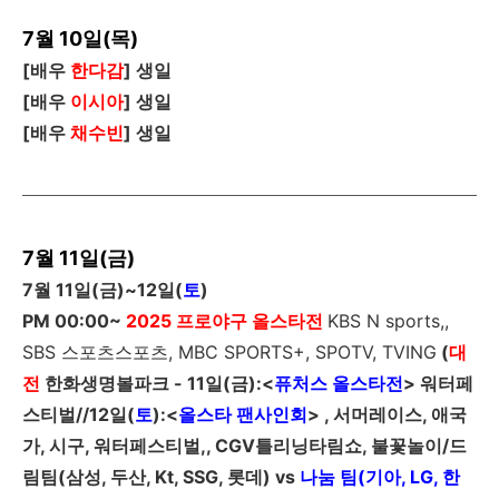
7월 10일(목)
[
배우
한다감
]
생일
[
배우
이시아
]
생일
[
배우
채수빈
]
생일
7월 11일(금)
7
월
11
일
(
금
)~12
일
(
토
)
PM 00:00~
2025
프로야구 올스타전
KBS N sports,,
SBS 스포츠스포츠, MBC SPORTS+, SPOTV, TVING
(
대
전
한화생명볼파크 -
11
일
(
금
)
:<
퓨처스 올스타전
>
워터페
스티벌//
12
일
(
토
)
:<
올스타 팬사인회
> , 서머레이스, 애국
가, 시구, 워터페스티벌,, CGV틀리닝타림쇼, 불꽃놀이/드
림팀(삼성, 두산, Kt, SSG, 롯데)
vs
나눔 팀(기아, LG, 한