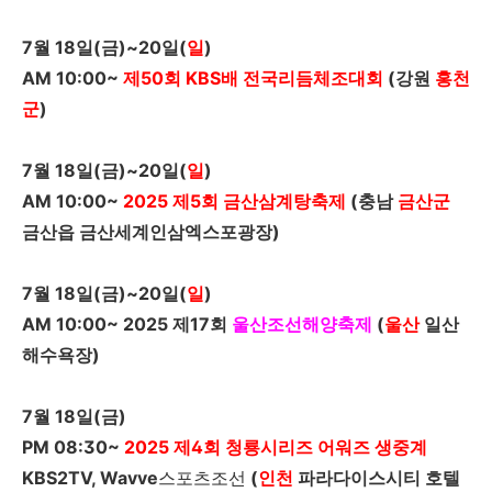
7
월
18
일
(
금
)~20
일
(
일
)
AM 10:00~
제
50
회
KBS
배 전국리듬체조대회
(
강원
홍천
군
)
7
월
18
일
(
금
)~20
일
(
일
)
AM 10:00~
2025
제
5
회 금산삼계탕축제
(충남
금산군
금산읍 금산세계인삼엑스포광장
)
7
월
18
일
(
금
)~20
일
(
일
)
AM 10:00~ 2025 제17회
울산조선해양축제
(
울산
일산
해수욕장
)
7
월
18
일
(
금
)
PM 08:30~
2025
제
4
회 청룡시리즈 어워즈 생중계
KBS2TV, Wavve
스포츠조선
(
인천
파라다이스시티 호텔