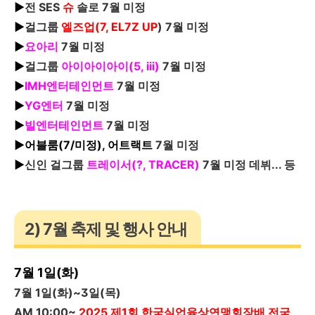
▶
전
SES
슈
솔로
7월 미정
▶
걸그룹
엘즈업(7, EL7Z
UP
) 7월 미정
▶
요아리
7월 미정
▶
걸그룹
아이아이아이(5, iii)
7월 미정
▶
IMH
엔터테인먼트
7월 미정
▶
YG
엔터
7월 미정
▶
빌엔터테인먼트
7월 미정
▶어블룸(7/미정), 어트랙트
7월 미정
▶
신인 걸그룹
트레이서(?, TRACER)
7월 미정
데뷔... 등
2) 7월 축제 및 행사 안내
7
월 1일(화)
7
월
1
일
(
화
)~3
일
(
목
)
AM 10:00~
2025
제
1
회
한국실업육상연맹회장배 전국