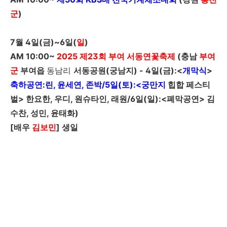
군
)
7
월
4
일
(
금
)~6
일
(
일
)
AM 10:00~
2025
제
23
회
부여 서동연꽃축제
(충남
부여
군
부여읍
동남리
서동공원(궁남지) -
4
일
(
금
)
:<
개막식
>
축하공연:린, 윤세연, 존박/5일(토):<궁만지
힙합 페스티
벌> 한요한, 우디, 원슈타인, 래원/6일(일):<폐막공연>
김
수찬, 성민, 윤태화)
[
배우
김보민
]
생일