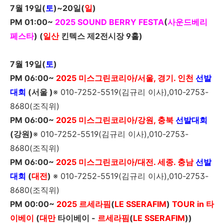
7
월
19
일
(
토
)~20
일
(
일
)
PM 01:00~
2025 SOUND BERRY FESTA
(
사운드베리
페스타
) (
일산
킨텍스 제
2
전시장
9
홀
)
7
월
19
일
(
토
)
PM 06:00~
2025
미스그린코리아/서울, 경기. 인천
선발
대회
(서울 )
※ 010-7252-5519(김규리 이사),010-2753-
8680(조직위)
PM 06:00~
2025
미스그린코리아/강원, 충북
선발대회
(강원)
※ 010-7252-5519(김규리 이사),010-2753-
8680(조직위)
PM 06:00~
2025
미스그린코리아/대전. 세종. 충남
선발
대회
(
대전
)
※ 010-7252-5519(김규리 이사),010-2753-
8680(조직위)
PM 00:00~
2025
르세라핌
(
LE SSERAFIM
)
TOUR in
타
이베이
(
대만
타이베이 -
르세라핌
(
LE SSERAFIM
))