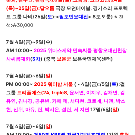
(목)~25일(금):달오름
극장 모던테이블, 경기소리 프로텍
트 그룹 나비/
26
일
(
토
)
:<
팔도민요대전
>
8도 9 룹)
※ 전
석:￦30,000
7
월
4
일
(
금
)~9
일
(
수
)
AM 10:00~
2025
위더스제약 민속씨름 평창오대산천장
사씨름대회
(
3차
) (충북
보은군
보은국민체육센터)
7
월
4
일
(
금
)~6
일
(
일
)
PM 00:00~
2025
워터밤 서울
( -
4
일
(
금
)
:/
5
일
(
토
)
:걸
그룹
트리플에스(24, tripleS,
윤서연, 이지우, 김채연, 김
유연, 김나경, 공유빈, 카에 데, 서다현, 코토네, 니엔, 박소
현, 신위, 마유, 린, 박시온, 설린, 서 지연
17
명/
6
일
(
일
)
7
월
4
일
(
금
)~6
일
(
일
)
AM 10:00~
제
50
회
KBS
배 전국
기계
체조대회
(
강원
홍천