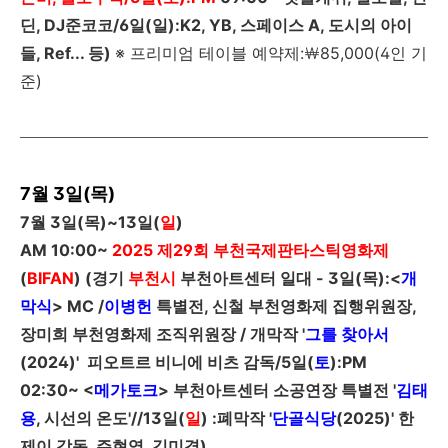
딘, DJ준코코/6일(일):K2, YB, 스페이스 A, 도시의
아이
들, Ref... 등)
※ 프리미엄 테이블 예약제:￦85,000(4인 기
준)
7월 3일(목)
7
월
3
일
(
목
)~13
일
(
일
)
AM 10:00~
2025
제
29
회 부천국제판타스틱영화제
(
BIFAN
) (경기
부천시
부천아트센터 일대 -
3
일
(
목
)
:<
개
막식
>
MC
/
이병헌
특별전, 신철 부천영화제 집행위원장,
장미희 부천영화제 조직위원장 / 개막작 '
그를 찾아서
(
2024
)
'
피오트르 비니에 비츠 감독/
5
일
(
토
)
:
PM
02:30~
<
메가토크
> 부천아트센터 소공연장 특별전 '
김태
용
, 시선의 온도'//
13
일
(
일
)
:폐막작 '
단골식당
(
2025
)
' 한
제이 감독, 주현영, 김미경)