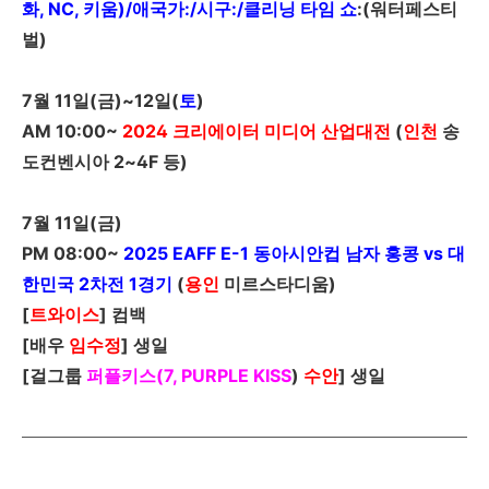
화, NC, 키움)/애국가:/시구:/클리닝
타임 쇼
:(워
터페스티
벌)
7
월
11
일
(
금
)~12
일
(
토
)
AM 10:00~
2024
크리에이터 미디어 산업대전
(
인천
송
도컨벤시아 2~4F
등)
7
월
11
일
(
금
)
PM 08:00~
2025 EAFF E-1
동아시안컵 남자 홍콩 vs 대
한민국 2차전 1경기
(
용인
미르스타디움)
[
트와이스
]
컴백
[
배우
임수정
]
생일
[
걸그룹
퍼플키스(7, PURPLE
KISS
)
수안
]
생일