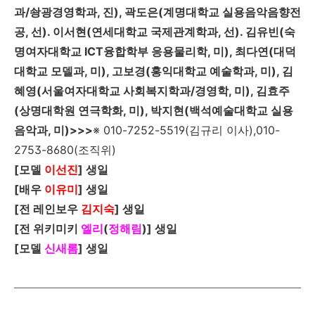
과/솽광경영학과, 진), 곽도은(계명대학교 실용음악음향전
공, 선). 이서현(연세대학교 국제관계학과, 선). 김유빈(숙
명여자대학교 ICT융합학부
응용물리학, 미), 최다연(대덕
대학교 모델과, 미), 고보경(홍익대학교 예술학과, 미), 김
혜영(서울여자대학교 사회복지학과/경영학, 미), 김효주
(상명대학원 연극학화, 미), 박지현(백석예술대학교 실용
음악과, 미)>>>
※ 010-7252-5519(김규리 이사),010-
2753-8680(조직위)
[
모델
이선진
]
생일
[
배우
이유미
]
생일
[
전 레인보우
김지숙
]
생일
[
전 위키미키
엘리
(
정해림
)
]
생일
[
모델
신새롬
]
생일