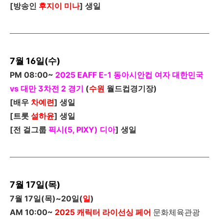
[
방송인
후지이 미나
]
생일
7월 16일(수)
PM 08:00~
2025 EAFF E-1
동아시안컵 여자 대한민국
vs 대만 3차전 2 경기
(
수원
월드컵경기장)
[
배우
차예련
]
생일
[
트롯
설하윤
]
생일
[
전 걸그룹
픽시(5, PIXY)
디아
]
생일
7월 17일(목)
7
월
17
일
(
목
)~20
일
(
일
)
AM 10:00~
2025
캐릭터 라이선싱 페어
문화체육관광