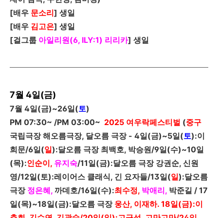
[
배우
문소리
]
생일
[
배우
김고은
]
생일
[
걸그룹
아일리원(6, ILY:1)
리리카
]
생일
7월 4일(금)
7
월
4
일
(
금
)~26
일
(
토
)
PM 07:30~
/
PM 03:00~
2025
여우락페스티벌
(
중구
국립극장 해오름극장, 달오름 극장 -
4
일
(
금
)~5
일
(
토
)
:이
희문/
6
일
(
일
)
:달오름 극장 최백호, 박승원/
9
일
(
수
)~10
일
(
목
)
:
인순이,
유지숙
/
11
일
(
금
)
:달오름 극장 강권순, 신원
영/12일(토):레이어스
클래식, 긴 요자들/
13
일
(
일
)
:달오름
극장
정은혜,
까데호/
16
일
(
수
)
:
최수정,
박애리,
박준길 /
17
일
(
목
)~18
일
(
금
)
:달오름 극장
웅산, 이재하. 18일(금):이
춘희, 김수연, 김광숙/20일(일):고금성, 고만고만/24일