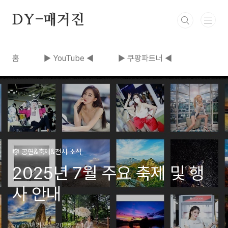
본문 바로가기
DY-매거진
홈
▶ YouTube ◀
▶ 쿠팡파트너 ◀
🎼 공연&축제&전시 소식
2025년 7월 주요 축제 및 행
사 안내
by DY매거진
2025. 7. 1.