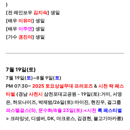
)
[
전 레인보우
김지숙
]
생일
[
배우
이유미
]
생일
[
배우
이주연
]
생일
[
가수
권진아
]
생일
7월 19일(토)
7
월
19
일
(
토
)~8
월
9
일
(
토
)
PM 07:30~
2025
토요상설무대 프러포즈
&
시천 락 페스
티벌
(
경남
사천
시
삼천포대교공원
-
19일(토):거미, 서영
은, 하모나이즈, 박재범/26일(토):마이진, 현진우, 걸그룹
파스텔걸스(5), 문수화/8월 23일(토):<시천
록 페스티벌
>
크라잉넛, 디셈버, DK, 더크로스, 김경현, 불고기마카롱)