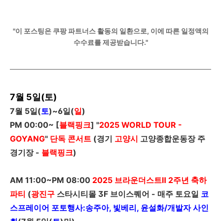
"이 포스팅은 쿠팡 파트너스 활동의 일환으로, 이에 따른 일정액의
수수료를 제공받습니다."
7월 5일(토)
7
월
5
일
(
토
)~6
일
(
일
)
PM 00:00~ [
블랙핑크
] "
2025 WORLD TOUR -
GOYANG
"
단독 콘서트
(경기
고양시
고양종합운동장 주
경기장 -
블랙핑크
)
AM 11:00~PM 08:00
2025
브라운더스트Ⅱ
2
주년 축하
파티
(
광진구
스타시티몰 3F 브이스퀘어 - 매주 토요일
코
스프레이어 포토행사:송주아, 빛베리, 윤설화/개발자
사인