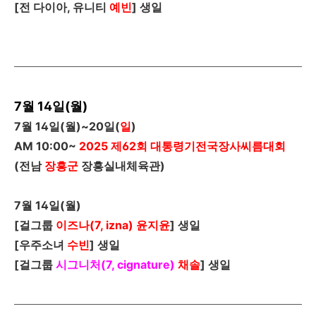
[
전 다이아, 유니티
예빈
]
생일
7월 14일(월)
7
월
14
일
(
월
)~20
일
(
일
)
AM 10:00~
2025
제
62
회 대통령기전국장사씨름대회
(전남
장흥군
장흥실내체육관)
7
월
14
일
(
월
)
[
걸그룹
이즈나(7, izna)
윤지윤
]
생일
[
우주소녀
수빈
]
생일
[
걸그룹
시그니처(7, cignature)
채솔
]
생일