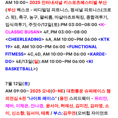
AM 10:00~
2025
인터내셔널 키스포츠페스티벌 부산
(
부산
벡스코
-
바디빌딩
피트니스, 펑셔널
피트니스
(
크로
스
핏), 축구, 농구, 팔씨름, 마샬아츠트릭킹, 종합격투기,
입식격투기, 주짓수/12일(토):PM
03:00~08:00
<
K-
CLASSIC BUSAN
>
4F, PM
03:00~08:00
<
CHEERLEADING
>
4A, AM
10:00~PM 06:00
<
KTK
19
>
4B, AM
10:00~PM 06:00
<
FUNCTIONAL
FITMESS
>
4C,4D, AM
10:00~PM 06:00
<
KARDE-
DO
>
4E
/
13
일
(
일
)
:
AM 10:00~PM 06:00
<
KI
BASKETBALL
>
)
7
월
12
일
(
토
)
AM 09:00~
2025
오네
(
O-NE
)
대한통운 슈퍼레이스 챔
피언십 4전
"
나이트 레이스
" (
용인
스피드웨이 -
유리안,
제바, 이채은, 안나경,
윤서아,
허애선, 김미진, 김라영, 소
이, 신소향,
임서아, 태희
/
부스
:
김주연
(오버힙 자이언트