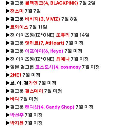
▶
걸그룹
블랙핑크(4, BLACKPINK)
7월 2일
▶
전소미
7월 7일
▶걸그룹
비비지(3, VIVIZ)
7월 8일
▶
트와이스
7월 11일
▶
전 아이즈원(
IZ*ONE
)
조유리
7월 14일
▶
걸그룹
앳하트(7, AtHeart)
7월 미정
▶
걸그룹
이프아이(6, ifeye)
7월 미정
▶
전 아이즈원(
IZ*ONE
)
최예나
7월 미정
▶
일본 걸그룹
코스모시(4, cosmosy
7월 미정
▶
2NE1
7월 미정
▶브. 아. 걸
가인
7월 미정
▶
걸그룹
걸스데이
7월 미정
▶
바다
7월 미정
▶
걸그룹
캔디샵(4, Candy
Shop)
7월 미정
▶
박선주
7월 미정
▶
박지윤
7월 미정