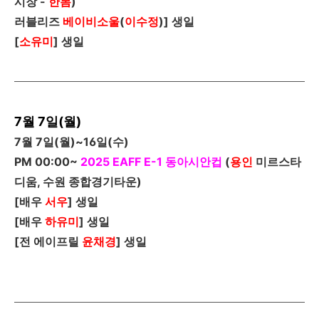
시장
-
한봄
)
러블리즈
베이비소울
(
이수정
)
]
생일
[
소유미
]
생일
7월 7일(월)
7
월
7
일
(
월
)~16
일
(
수
)
PM 00:00~
2025 EAFF E-1
동아시안컵
(
용인
미르스타
디움, 수원 종합경기타운)
[
배우
서우
]
생일
[
배우
하유미
]
생일
[
전 에이프릴
윤채경
]
생일