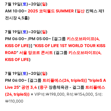
7
월
19
일
(
토
)~20
일
(
일
)
AM 10:00~
2025
코믹월드
SUMMER
(
일산
킨텍스 제1
전시장
4,5
홀)
7
월
19
일
(
토
)~20
일
(
일
)
PM 06:00~
/
PM 05:00~ [
걸그룹
키스오브라이프(4,
KISS
OF LIFE
)
] "
KISS OF LIFE 1ST WORLD TOUR KISS
ROAD
"
서울 앙코르 콘서트
(걸그룹
키스오브라이프(4,
KISS
OF LIFE
)
7
월
19
일
(
토
)~20
일
(
일
)
PM 06:00~ [
걸그룹
트리플에스(24, tripleS)]
"
tripleS A
Live 25
"
공연 3,4
(
중구
장충체육관 - 걸그룹
트리플에스
(24, tripleS))
※ VIP석:￦198,000, R석:￦154,000, S석:
￦110,000