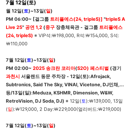
7월 12일(토)
월
12
일
(
토
)~13
일
(
일
)
PM 06:00~ [
걸그룹
트리플에스(24, tripleS)]
"
tripleS A
Live 25
"
공연 1,2
(
중구
장충체육관 - 걸그룹
트리플에스
(24, tripleS)
※ VIP석:￦198,000, R석:￦154,000, S석:
￦110,000
7
월
12
일
(
토
)~13
일
(
일
)
PM 02:00~
2025
송크란
코리아
(
S2O
)
페스티벌
(
경기
과천시
서울랜드
동문
주차장
-
12일(토):Afrojack,
Subtronics, Said
The Sky, VINAI, Vicetone, DJ
민채,...
등/13일(일):Meduza, KSHMR, Dimension, W&W,
RetroVision, DJ Soda, DJ)
※
12
일
(
토
):
￦
139,000,
13
일
(
일
):
￦
129,000, 2 Day:￦229,000(얼리버드:￦219,000)
7
월
12
일
(
토
)~13
일
(
일
)