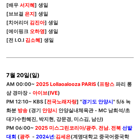
[
배우
서지혜
]
생일
[
브브걸
은지
]
생일
[
치어리더
김진아
]
생일
[
에이핑크
오하영
]
생일
[
전
I.O.I
김소혜
]
생일
7월 20일(일)
AM 00:00~
2025 Lollaoalooza PARIS
(
프랑스
파리 롱
샴 경마장 -
아이브
(
IVE
)
PM 12:10~ KBS [
전국노래자랑
] "
경기도 안양시
" 5/6 녹
화분
방송
(경기
안양시
안양실내체육관 -
MC
남희석/초
대가수한혜진, 박지현, 강문경, 미스김, 남산)
PM 06:00~
2025
미스그린코리아/광주. 전남. 전북
선발
대회
(
광주
-
2024년
:
김세은
(계명대학교 중국어중국학