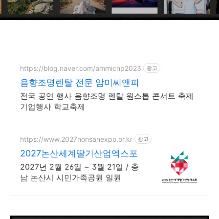
https://blog.naver.com/ammicnp2023
광고
음향조명렌탈 전문 암미씨앤피
전국 공연 행사 음향조명 렌탈 원스톱 콘서트 축제
기업행사 학교축제
https://www.2027nonsanexpo.or.kr
광고
2027논산세계딸기산업엑스포
2027년 2월 26일 ~ 3월 21일 / 충
남 논산시 시민가족공원 일원