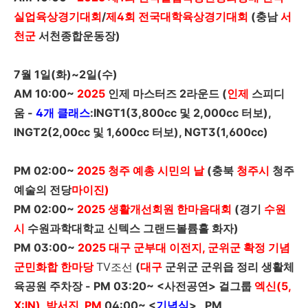
실업육상경기대회
/
제
4
회 전국대학육상경기대회
(충남
서
천군
서천종합운동장)
7
월
1
일
(
화
)~2
일
(
수
)
AM 10:00~
2025
인제 마스터즈 2라운드 (
인제
스피디
움 -
4개 클래스
:
INGT1
(
3,800cc
및
2,000cc
터보),
INGT2(2,00cc 및 1,600cc
터보), NGT3(1,600cc)
PM 02:00~
2025
청주 예총 시민의 날
(
충북
청주시
청주
예술의 전당
마이진)
PM 02:00~
2025
생
활개선회원 한마음대회
(
경기
수원
시
수원과학대학교 신텍스 그랜드볼륨홀 화자)
PM 03:00~
2025
대구 군부대 이전지, 군위군 확정 기념
군민화합 한마당
TV
조선
(
대구
군위군 군위읍 정리 생활체
육공원 주차장 -
PM 03:20~
<사전공연> 걸그룹
엑신(5,
X:IN), 박서진, PM
04:00~
<
기념식
> , PM