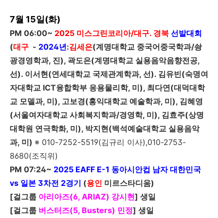
7월 15일(화)
PM 06:00~
2025
미스그린코리아/대구. 경북
선발대회
(
대구
-
2024년
:
김세은
(계명대학교 중국어중국학과/솽
광경영학과, 진), 곽도은(계명대학교 실용음악음향전공,
선). 이서현(연세대학교 국제관계학과, 선). 김유빈(숙명여
자대학교 ICT융합학부
응용물리학, 미), 최다연(대덕대학
교 모델과, 미), 고보경(홍익대학교 예술학과, 미), 김혜영
(서울여자대학교 사회복지학과/경영학, 미), 김효주(상명
대학원 연극학화, 미), 박지현(백석예술대학교 실용음악
과, 미)
※ 010-7252-5519(김규리 이사),010-2753-
8680(조직위)
PM 07:24~
2025 EAFF E-1
동아시안컵 남자 대한민국
vs 일본 3차전 2경기
(
용인
미르스타디움)
[
걸그룹
아리아즈(6, ARIAZ)
강시현
]
생일
[
걸그룹
버스터즈(5, Busters)
민정
]
생일