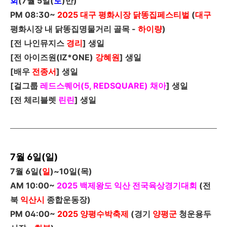
회
(
7
월
5
일
(
토
)
만)
PM 08:30~
2025
대구 평화시장 닭똥집페스티벌
(
대구
평화시장 내 닭똥집명물거리 골목
-
하이량
)
[
전 나인뮤지스
경리
]
생일
[
전 아이즈원(
IZ*ONE
)
강혜원
]
생일
[
배우
전종서
]
생일
[
걸그룹
레드스퀘어(5, REDSQUARE)
채아
]
생일
[
전 체리블렛
린린
]
생일
7월 6일(일)
7
월
6
일
(
일
)~10
일
(
목
)
AM 10:00~
2025
백제왕도 익산 전국육상경기대회
(
전
북
익산시
종합운동장)
PM 04:00~
2025
양평수박축제
(
경기
양평
군
청운용두