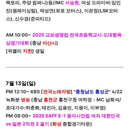
팩토리, 주양 컴퍼니)등//
MC
서승현,
여성 드라이버:임민
진(원레이싱팀), 박성연(유로
모터스), 이은정(LSK모터
스), 신수경(준피티드)
AM 10:00~
2025
교보생명컵 전국초등학교시·도대항육
상경기대회
(
충남
아산시
)
[
위클리
지한
]
생일
7월 13일(일)
PM 12:10~ KBS [
전국노래자랑
] "
충청남도 홍성군
" 4/22
녹화분
방송
(충남
홍천군
홍천구청 여하정 -
MC
남희석/
초대가수:하춘화, 태진아, 김용빈, 지원이, 이부영)
PM 08:00~
2025 EAFF E-1
동아시안컵 여자 대한민국
vs 일본 2차전 2 결기
(
화성
종합경기타운)