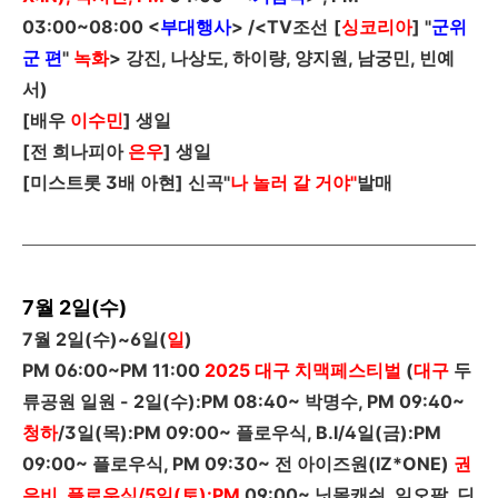
03:00~08:00
<
부대행사
> /<
TV
조선
[
싱코리아
] "
군위
군 편
"
녹화
> 강진, 나상도, 하이량, 양지원, 남궁민, 빈예
서)
[
배우
이수민
]
생일
[
전 희나피아
은우
]
생일
[미스트롯 3배 아현] 신곡
"
나 놀러 갈 거야"
발매
7월 2일(수)
7
월
2
일
(
수
)~6
일
(
일
)
PM 06:00~PM 11:00
2025
대구 치맥페스티벌
(
대구
두
류공원 일원 -
2
일
(
수
)
:
PM 08:40~
박명수, PM
09:40~
청하
/
3
일
(
목
)
:
PM 09:00~
플로우식, B.I/4일(금):PM
09:00~
플로우식, PM
09:30~
전 아이즈원(
IZ*ONE
)
권
은비, 플로우식/5일(토):PM
09:00~
닛몰캐쉬, 일오팔, 딘