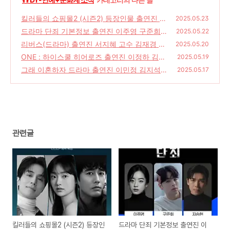
킬러들의 쇼핑몰2 (시즌2) 등장인물 출연진 이
2025.05.23
동욱 김혜준 공개일 결말
드라마 단죄 기본정보 출연진 이주영 구준희
(22)
2025.05.22
지승현 줄거리 뜻
리버스(드라마) 출연진 서지혜 고수 김재경 줄
(26)
2025.05.20
거리 공개일 뜻
ONE : 하이스쿨 히어로즈 출연진 이정하 김도
(38)
2025.05.19
완 줄거리 공개일 웹툰 원작 드라마
그래 이혼하자 드라마 출연진 이민정 김지석
(22)
2025.05.17
몇부작 촬영지 금토 드라마
(30)
관련글
킬러들의 쇼핑몰2 (시즌2) 등장인
드라마 단죄 기본정보 출연진 이