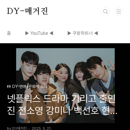
본문 바로가기
DY-매거진
홈
▶ YouTube ◀
▶ 쿠팡파트너 ◀
👬 DY-연예+문화계 소식
넷플릭스 드라마 기리고 출연
진 전소영 강미나 백선호 현우
석 줄거리
by DY매거진
2025. 5. 21.