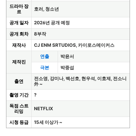
드라마 장
호러, 청소년
르
공개 일자
2026년 공개 예정
공개 회차
8부작
재작사
CJ ENM SRTUDIOS, 카이로스메이커스
연출
박윤서
제작진
극본
박중섭
전소영, 강미나, 백선호, 현우석, 이효제, 전소니
출연
外 ~
촬영 기간
?
독점 스트
NETFLIX
리밍
시청 등급
15세 이상가 ~