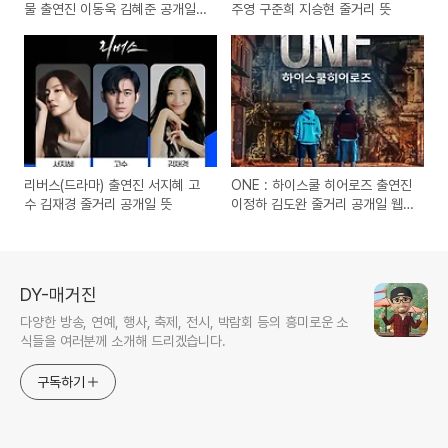
물 출연진 이동욱 김혜준 공개일
주영 구준희 지승현 줄거리 뜻
결말
리버스(드라마) 출연진 서지혜 고
ONE : 하이스쿨 히어로즈 출연진
수 김재경 줄거리 공개일 뜻
이정하 김도완 줄거리 공개일 웹
툰 원작 드라마
DY-매거진
다양한 방송, 연예, 행사, 축제, 전시, 박람회 등의 흥미로운 소
식들을 여러분께 소개해 드리겠습니다.
구독하기