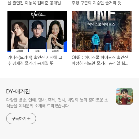
물 출연진 이동욱 김혜준 공개일
주영 구준희 지승현 줄거리 뜻
결말
리버스(드라마) 출연진 서지혜 고
ONE : 하이스쿨 히어로즈 출연진
수 김재경 줄거리 공개일 뜻
이정하 김도완 줄거리 공개일 웹
툰 원작 드라마
DY-매거진
다양한 방송, 연예, 행사, 축제, 전시, 박람회 등의 흥미로운 소
식들을 여러분께 소개해 드리겠습니다.
구독하기