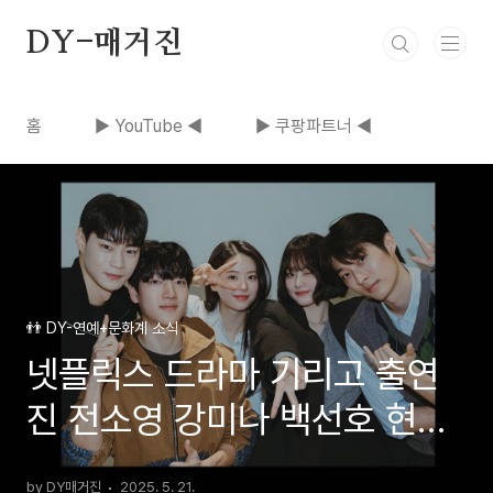
본문 바로가기
DY-매거진
홈
▶ YouTube ◀
▶ 쿠팡파트너 ◀
👬 DY-연예+문화계 소식
넷플릭스 드라마 기리고 출연
진 전소영 강미나 백선호 현우
석 줄거리
by DY매거진
2025. 5. 21.