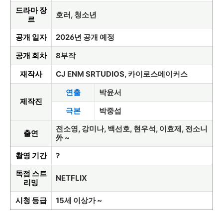
드라마 장
호러, 청소년
르
공개 일자
2026년 공개 예정
공개 회차
8부작
재작사
CJ ENM SRTUDIOS, 카이로스메이커스
연출
박윤서
제작진
극본
박중섭
전소영, 강미나, 백선호, 현우석, 이효제, 전소니
출연
外 ~
촬영 기간
?
독점 스트
NETFLIX
리밍
시청 등급
15세 이상가 ~