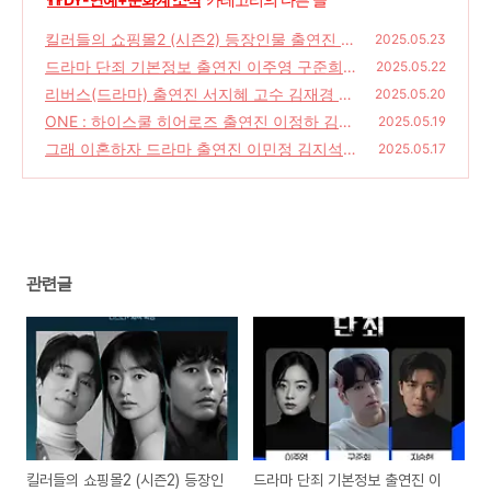
킬러들의 쇼핑몰2 (시즌2) 등장인물 출연진 이
2025.05.23
동욱 김혜준 공개일 결말
드라마 단죄 기본정보 출연진 이주영 구준희
(22)
2025.05.22
지승현 줄거리 뜻
리버스(드라마) 출연진 서지혜 고수 김재경 줄
(26)
2025.05.20
거리 공개일 뜻
ONE : 하이스쿨 히어로즈 출연진 이정하 김도
(38)
2025.05.19
완 줄거리 공개일 웹툰 원작 드라마
그래 이혼하자 드라마 출연진 이민정 김지석
(22)
2025.05.17
몇부작 촬영지 금토 드라마
(30)
관련글
킬러들의 쇼핑몰2 (시즌2) 등장인
드라마 단죄 기본정보 출연진 이