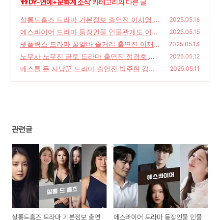
'
👬 DY-연예+문화계 소식
' 카테고리의 다른 글
살롱드홈즈 드라마 기본정보 출연진 이시영 정
2025.05.16
영주 김다솜 줄거리 촬영지 당신의 맛 후속
에스콰이어 드라마 등장인물 인물관계도 이진
(4
2025.05.15
욱 정채연 줄거리
2)
넷플릭스 드라마 꿀알바 줄거리 출연진 이재욱
(28)
2025.05.13
고민시 김민하 이희준
노무사 노무진 금토 드라마 출연진 정경호 설
(28)
2025.05.12
인아 차학연 인물관계도 바니와 오빠들 후속
메스를 든 사냥꾼 드라마 출연진 박주현 강훈
2025.05.11
줄거리 결말 공개일
(26)
(24)
관련글
살롱드홈즈 드라마 기본정보 출연
에스콰이어 드라마 등장인물 인물