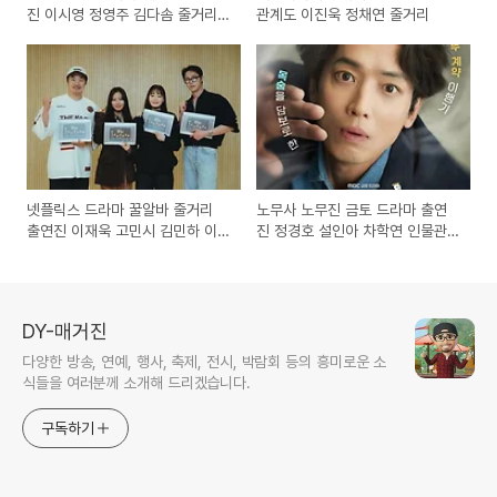
진 이시영 정영주 김다솜 줄거리
관계도 이진욱 정채연 줄거리
촬영지 당신의 맛 후속
넷플릭스 드라마 꿀알바 줄거리
노무사 노무진 금토 드라마 출연
출연진 이재욱 고민시 김민하 이
진 정경호 설인아 차학연 인물관
희준
계도 바니와 오빠들 후속
DY-매거진
다양한 방송, 연예, 행사, 축제, 전시, 박람회 등의 흥미로운 소
식들을 여러분께 소개해 드리겠습니다.
구독하기