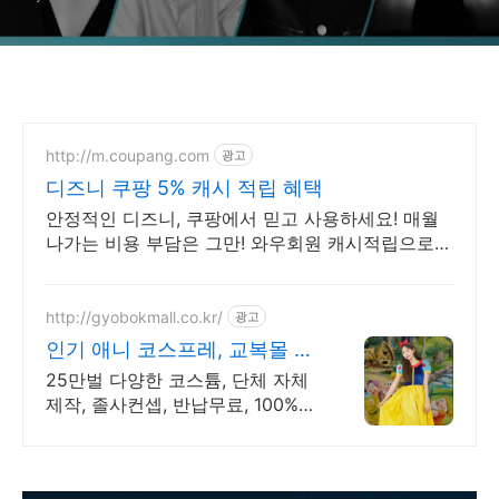
http://m.coupang.com
광고
디즈니 쿠팡 5% 캐시 적립 혜택
안정적인 디즈니, 쿠팡에서 믿고 사용하세요! 매월
나가는 비용 부담은 그만! 와우회원 캐시적립으로
더 알뜰하게.
http://gyobokmall.co.kr/
광고
인기 애니 코스프레, 교복몰 오
늘배송 오늘도착 택배대여
25만벌 다양한 코스튬, 단체 자체
제작, 졸사컨셉, 반납무료, 100%
살균세탁 졸사 코스프레, 졸업가운
각종 의상대여 25만벌 보유, 100%
세탁 반납 무료