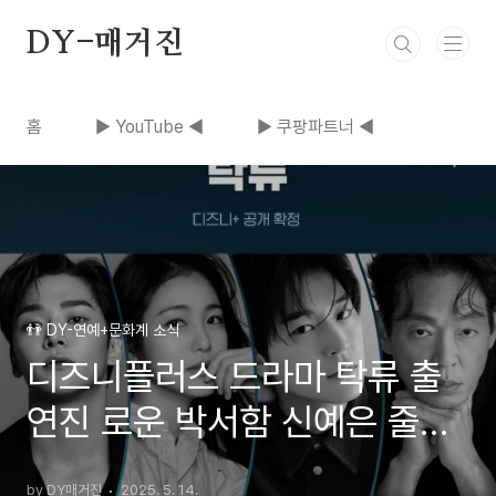
본문 바로가기
DY-매거진
홈
▶ YouTube ◀
▶ 쿠팡파트너 ◀
👬 DY-연예+문화계 소식
디즈니플러스 드라마 탁류 출
연진 로운 박서함 신예은 줄거
리 뜻
by DY매거진
2025. 5. 14.