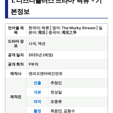
1. 디즈니플러스 드라마 '탁류' - 기
본정보
언어별 제
한국어: 탁류 | 영어: The Murky Stream | 일
목
본어: 濁流 | 중국어: 濁流之爭
드라마 장
사극, 액션
르
공개 일자
2025년 (예정)
공개 회차
9부작
제작사
앤피오엔터테인먼트
연출
추창민
극본
천성일
제작진
제작
포종류
촬영
최윤만, 김동수