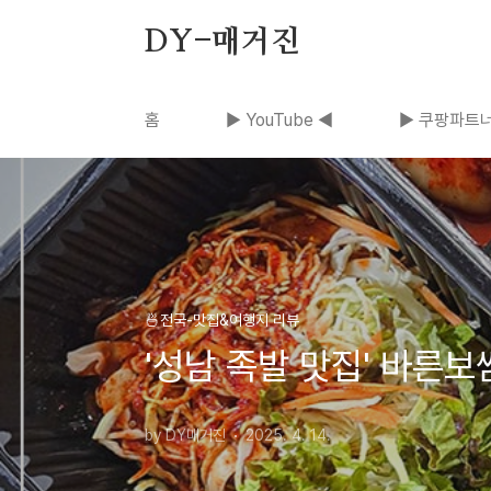
본문 바로가기
DY-매거진
홈
▶ YouTube ◀
▶ 쿠팡파트너
🍜전국-맛집&여행지 리뷰
'성남 족발 맛집' 바른
by DY매거진
2025. 4. 14.