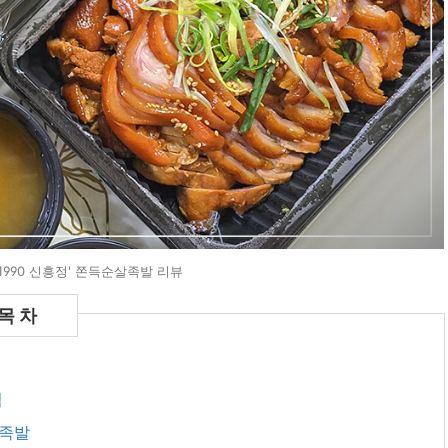
990 신흥정' 쫀득순살족발 리뷰
역
살족발