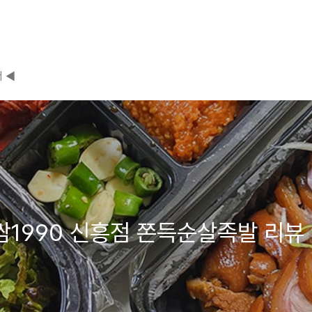
 ◀
보쌈1990 신흥점 쫀득순살족발 리뷰