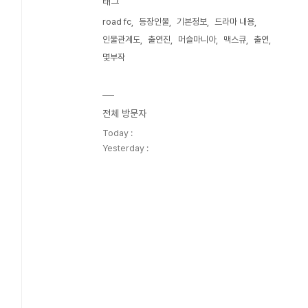
태그
road fc
등장인물
기본정보
드라마 내용
인물관계도
출연진
머슬마니아
맥스큐
출연
몇부작
전체 방문자
Today :
Yesterday :