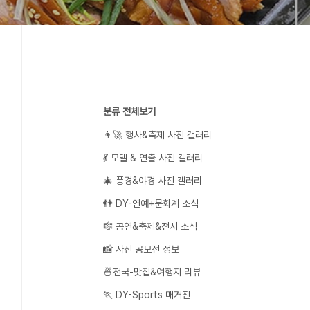
분류 전체보기
👨‍🚀 행사&축제 사진 갤러리
💃 모델 & 연출 사진 갤러리
🎄 풍경&야경 사진 갤러리
👬 DY-연예+문화계 소식
🎼 공연&축제&전시 소식
📸 사진 공모전 정보
🍜전국-맛집&여행지 리뷰
🏃 DY-Sports 매거진