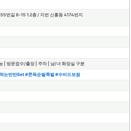
길 8-15 1.2층 / 지번 신흥동 4174번지
가능 | 방문접수/출장 | 주차 | 남/녀 화장실 구분
먹는반반Set #쫀득순발족발 #수비드보쌈