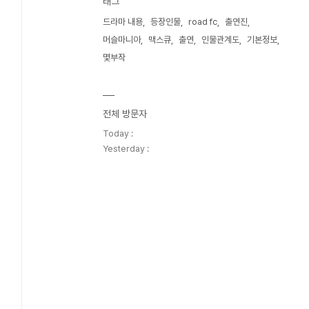
태그
드라마 내용
등장인물
road fc
출연진
머슬마니아
맥스큐
출연
인물관계도
기본정보
몇부작
전체 방문자
Today :
Yesterday :