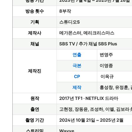
방송 기간
2025년 7월 4일 ~ 2025년 7월 26일
방송 횟수
8부작
기획
스튜디오S
제작사
메가몬스터, 메리크리스마스
채널
SBS TV / 추가 채널 SBS Plus
연출
변영주
극본
이영종
제작진
CP
이옥규
제작
홍성창, 유정훈,
원작
2017년 TF1 · NETFLIX 드라마
출연
고현정, 장동윤, 조성하, 이엘, 김보라 
촬영 기간
2024년 10월 21일 ~ 2025년 2월
스트리밍
Wavve