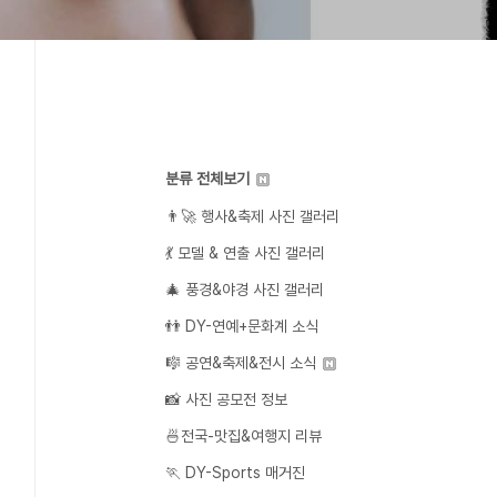
분류 전체보기
👨‍🚀 행사&축제 사진 갤러리
💃 모델 & 연출 사진 갤러리
🎄 풍경&야경 사진 갤러리
👬 DY-연예+문화계 소식
🎼 공연&축제&전시 소식
📸 사진 공모전 정보
🍜전국-맛집&여행지 리뷰
🏃 DY-Sports 매거진