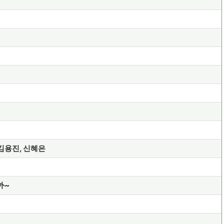
 김용진, 신혜은
外~