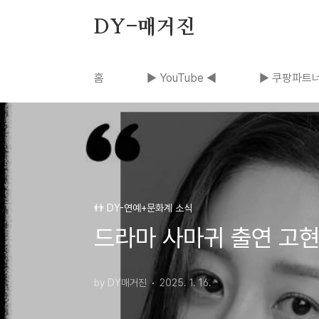
본문 바로가기
DY-매거진
홈
▶ YouTube ◀
▶ 쿠팡파트너
👬 DY-연예+문화계 소식
드라마 사마귀 출연 고현
by DY매거진
2025. 1. 16.