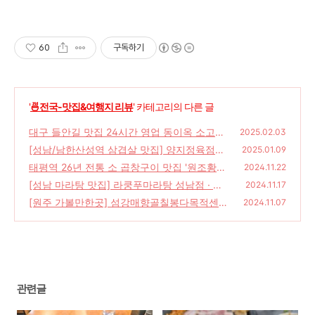
60
구독하기
'
🍜전국-맛집&여행지 리뷰
' 카테고리의 다른 글
대구 들안길 맛집 24시간 영업 동이옥 소고기
2025.02.03
국밥 맛집 리뷰
[성남/남한산성역 삼겹살 맛집] 양지정육점식
(22)
2025.01.09
당
태평역 26년 전통 소 곱창구이 맛집 '원조황소
(29)
2024.11.22
곱창구이' 성남 곱창구이 맛집
[성남 마라탕 맛집] 라쿵푸마라탕 성남점 · 인
(26)
2024.11.17
기메뉴 JMT마라탕 리뷰
[원주 가볼만한곳] 섬강매향골칠봉다목적센
(18)
2024.11.07
터, 섬강 자작나무숲길, 칠봉체육공원, 칠봉다
목적센터객실
(20)
관련글