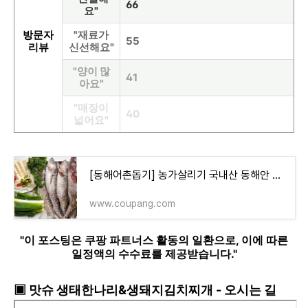
66
요"
방문자
"재료가
55
리뷰
신선해요"
"양이 많
41
아요"
"매장이
40
넓어요"
[동해어촌돕기] 농가살리기 국내산 동해안 급냉 생대구 - 대구 | 쿠팡
www.coupang.com
"이 포스팅은 쿠팡 파트너스 활동의 일환으로, 이에 따른
일정액의 수수료를 제공받습니다."
▣ 맛슈 생태한나리&생돼지김치찌개 - 오시는 길