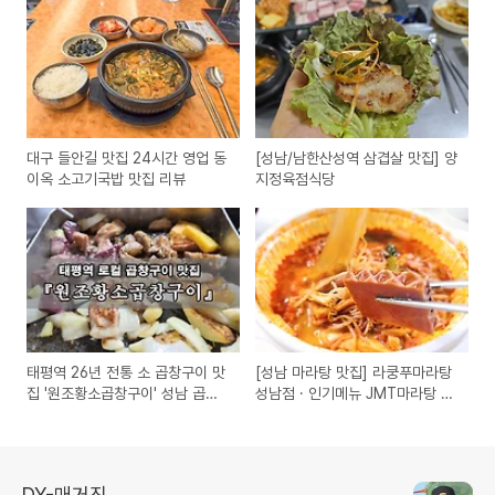
대구 들안길 맛집 24시간 영업 동
[성남/남한산성역 삼겹살 맛집] 양
이옥 소고기국밥 맛집 리뷰
지정육점식당
태평역 26년 전통 소 곱창구이 맛
[성남 마라탕 맛집] 라쿵푸마라탕
집 '원조황소곱창구이' 성남 곱창
성남점 · 인기메뉴 JMT마라탕 리
구이 맛집
뷰
DY-매거진