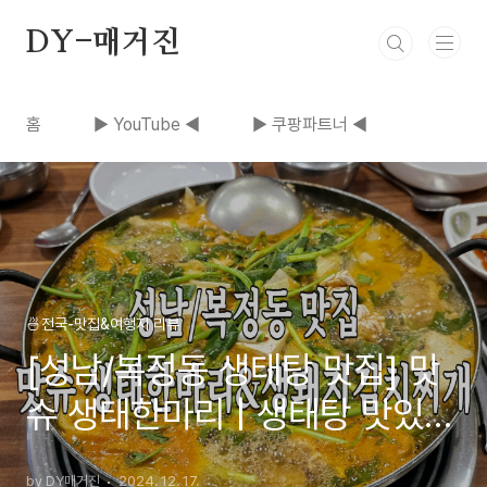
본문 바로가기
DY-매거진
홈
▶ YouTube ◀
▶ 쿠팡파트너 ◀
🍜전국-맛집&여행지 리뷰
[성남/복정동 생태탕 맛집] 맛
슈 생태한마리 | 생태탕 맛있게
먹는 방법
by DY매거진
2024. 12. 17.