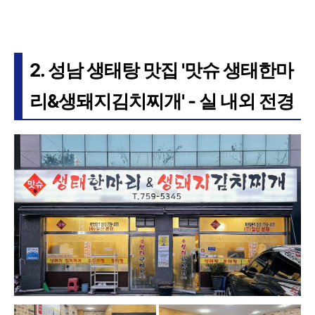
2. 성남 생태탕 맛집 '맛슈 생태한마
리&생돼지김치찌개' - 실 내외 전경