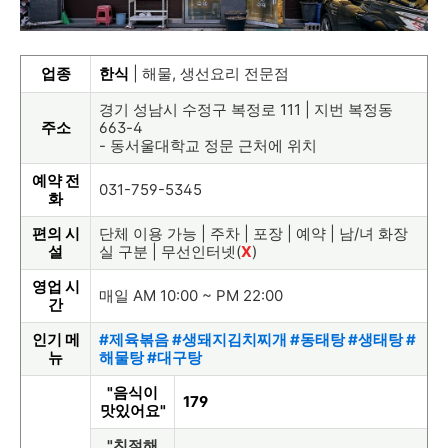
업종
한식
| 해물, 생선요리 전문점
경기 성남시 수정구 복정로 111 | 지번 복정동
주소
663-4
- 동서울대학교 정문 근처에 위치
예약 전
031-759-5345
화
편의 시
단체 이용 가능 | 주차 | 포장 | 예약 | 남/녀 화장
설
실 구분 | 무선인터넷(
X
)
영업 시
매일 AM 10:00 ~ PM 22:00
간
인기 메
#제육볶음 #생돼지김치찌개 #동태탕 #생태탕 #
뉴
해물탕 #대구탕
"음식이
179
맛있어요"
"친절해