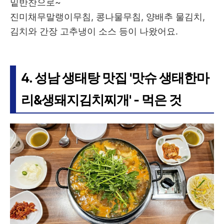
밑반찬으로~
진미채무말랭이무침, 콩나물무침, 양배추 물김치,
김치와 간장 고추냉이 소스 등이 나왔어요.
4. 성남 생태탕 맛집 '맛슈 생태한마
리&생돼지김치찌개' - 먹은 것