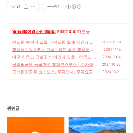
31
구독하기
'
🎄 풍경&야경 사진 갤러리
' 카테고리의 다른 글
탄도항 해넘이 일몰과 탄도항 물때 시간표 및
2025.01.08
바다날씨 정보
횡성호수길 5코스 단풍 · 걷기 좋은 횡성호수
(20)
2024.11.16
길 5구간 · 횡성 가볼만한곳 · 횡성호수길 현수
대구 하중도 금호꽃섬 여명과 일출 | 하중도 가
2024.11.04
교 사업
을 코스모스 · 하중도 주차 · 대구 가볼 만한 곳
(29)
올림픽공원 들꽃마루 황화코스모스 | 주차장
2024.10.23
주차요금 대중교통 안내
(26)
구리한강공원 코스모스, 주차안내, 주차요금,
(22)
2024.10.21
구리 가볼한만곳
(10)
관련글