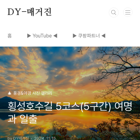
본문 바로가기
DY-매거진
홈
▶ YouTube ◀
▶ 쿠팡파트너 ◀
🎄 풍경&야경 사진 갤러리
횡성호수길 5코스(5구간) 여명
과 일출
by DY매거진
2024. 11. 15.