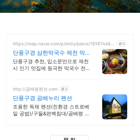
https://map.naver.com/p/entry/place/189874685
광고
9
단풍구경 삼한막국수 제천 막
국수 인기 맛집
단풍구경 추천, 입소문만으로 제천
시 인기 맛집에 등극한 막국수 전
문점
http://곰배령펜션.com
광고
단풍구경 곰배누리 펜션
조용한 독채 펜션(친환경 스트로베
일 공법)/구들&편백침대/곰배령 예
약