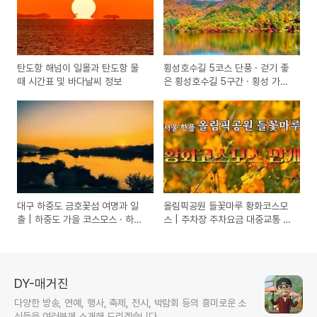
탄도항 해넘이 일몰과 탄도항 물
횡성호수길 5코스 단풍 · 걷기 좋
때 시간표 및 바다날씨 정보
은 횡성호수길 5구간 · 횡성 가볼
만한곳 · 횡성호수길 현수교 사업
대구 하중도 금호꽃섬 여명과 일
올림픽공원 들꽃마루 황화코스모
출 | 하중도 가을 코스모스 · 하중
스 | 주차장 주차요금 대중교통 안
도 주차 · 대구 가볼 만한 곳
내
DY-매거진
다양한 방송, 연예, 행사, 축제, 전시, 박람회 등의 흥미로운 소
식들을 여러분께 소개해 드리겠습니다.