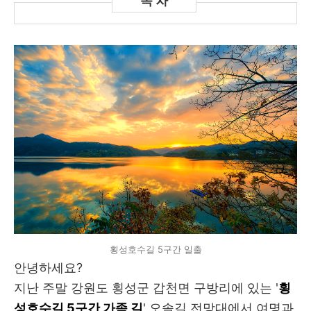
횡성호수길 5구간 일출
안녕하세요?
지난 주말 강원도 횡성군 갑천면 구방리에 있는 '
횡
성호수길 5구간 가족 길
' 오솔길 전망대에서 여명과