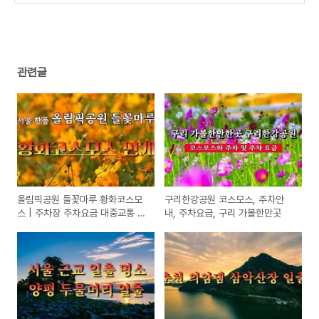
(16)
관련글
올림픽공원 들꽃마루 황화코스모
구리한강공원 코스모스, 주차안
스 | 주차장 주차요금 대중교통 안
내, 주차요금, 구리 가볼한만곳
내