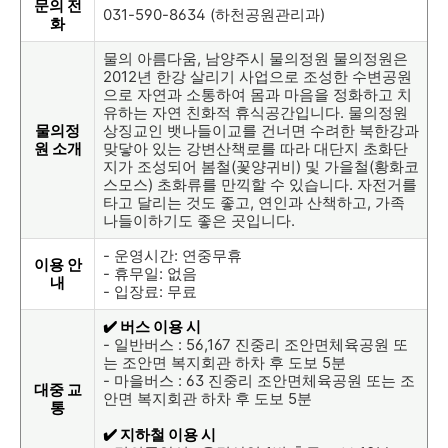
문의 전
031-590-8634 (하천공원관리과)
화
물의 아름다움, 남양주시 물의정원 물의정원은
2012년 한강 살리기 사업으로 조성한 수변공원
으로 자연과 소통하여 몸과 마음을 정화하고 치
유하는 자연 친화적 휴식공간입니다. 물의정원
물의정
상징교인 뱃나들이교를 건너면 수려한 북한강과
원 소개
맞닿아 있는 강변산책로를 따라 대단지 초화단
지가 조성되어 봄철(꽃양귀비) 및 가을철(황화코
스모스) 초화류를 만끽할 수 있습니다. 자전거를
타고 달리는 것도 좋고, 연인과 산책하고, 가족
나들이하기도 좋은 곳입니다.
- 운영시간: 연중무휴
이용 안
- 휴무일: 없음
내
- 입장료: 무료
✔️ 버스 이용 시
- 일반버스 : 56,167 진중리 조안면체육공원 또
는 조안면 복지회관 하차 후 도보 5분
- 마을버스 : 63 진중리 조안면체육공원 또는 조
대중 교
안면 복지회관 하차 후 도보 5분
통
✔️ 지하철 이용 시