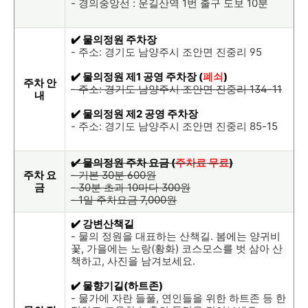
- 경의중앙선 : 운길산역 1번 출구 도보 10분
✔️ 물의정원 주차장
- 주소: 경기도 남양주시 조안면 진중리 95
✔️ 물의정원 제1 공영 주차장 (
폐쇠
)
주차 안
- 주소: 경기도 남양주시 조안면 진중리 134-11
내
✔️ 물의정원 제2 공영 주차장
- 주소: 경기도 남양주시 조안면 진중리 85-15
✔️ 물의정원 주차 요금 (
주차료 무료
)
주차 요
- 기본 30분 600원
금
- 30분 초과 10마다 300원
- 1일 주차요금 7,000원
✔️ 강변산책길
- 물의 정원을 대표하는 산책길. 봄에는 양귀비
꽃, 가을에는 노랑(황화) 코스모스를 벗 삼아 산
책하고, 사진을 남겨보세요.
✔️ 물향기길(하트존)
- 물가에 자란 들풀, 연인들을 위한 하트존 등 한