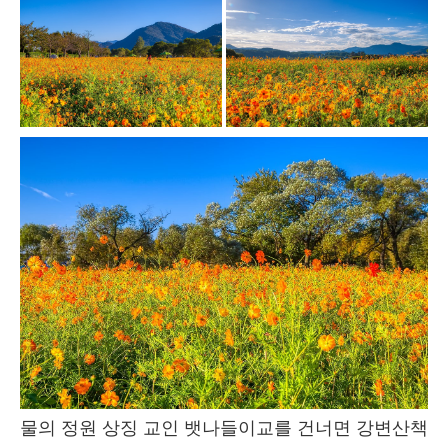
물의 정원 상징 교인 뱃나들이교를 건너면 강변산책