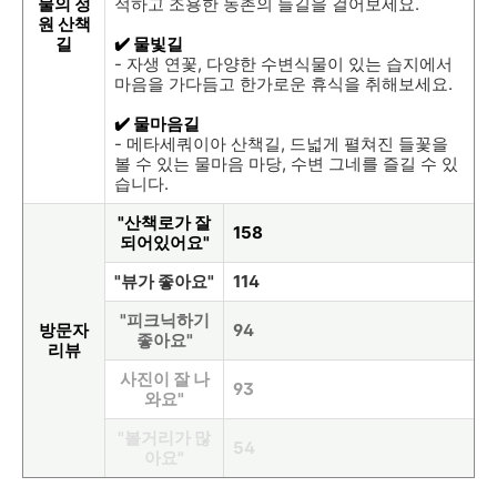
물의 정
적하고 조용한 농촌의 들길을 걸어보세요.
원 산책
길
✔️ 물빛길
- 자생 연꽃, 다양한 수변식물이 있는 습지에서
마음을 가다듬고 한가로운 휴식을 취해보세요.
✔️ 물마음길
- 메타세쿼이아 산책길, 드넓게 펼쳐진 들꽃을
볼 수 있는 물마음 마당, 수변 그네를 즐길 수 있
습니다.
"산책로가 잘
158
되어있어요"
"뷰가 좋아요"
114
"피크닉하기
방문자
94
좋아요"
리뷰
사진이 잘 나
93
와요"
"볼거리가 많
54
아요"