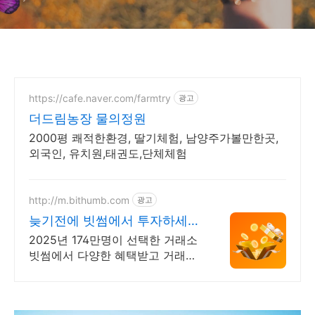
가볼만한곳
https://cafe.naver.com/farmtry
광고
더드림농장 물의정원
2000평 쾌적한환경, 딸기체험, 남양주가볼만한곳,
외국인, 유치원,태권도,단체체험
http://m.bithumb.com
광고
늦기전에 빗썸에서 투자하세요
신규 가입 시 5만원 혜택
2025년 174만명이 선택한 거래소
빗썸에서 다양한 혜택받고 거래하
세요