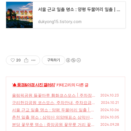
서울 근교 일출 명소 : 양평 두물머리 일출 | 주변 가볼 만한 곳
dukyong15.tistory.com
20
구독하기
'
🎄 풍경&야경 사진 갤러리
' 카테고리의 다른 글
올림픽공원 들꽃마루 황화코스모스 | 주차장
2024.10.23
주차요금 대중교통 안내
구리한강공원 코스모스, 주차안내, 주차요금,
(22)
2024.10.21
구리 가볼한만곳
서울 근교 일출 명소 : 양평 두물머리 일출 | 주
(10)
2024.10.06
변 가볼 만한 곳
춘천 일출 명소 : 삼악산 의암매표소 삼악산장
(26)
2024.10.05
일출 | 삼악산 의암매표소 가는길
분당 꽃무릇 명소 : 중앙공원 꽃무릇 거리 꽃말
(20)
2024.09.28
| 꽃무릇과 상상화 차이점, 주차안내