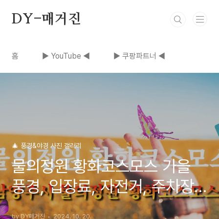
본문 바로가기
DY-매거진
홈
▶ YouTube ◀
▶ 쿠팡파트너 ◀
🎄 풍경&야경 사진 갤러리
물의정원 황화코스모스 가을
풍경, 입장료, 자전거, 주차장
요금 , 대중교통, 영상, 남양주
by DY매거진
2024. 10. 20.