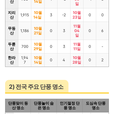
산
14일
일
지리
10월
10월
1,915
3
-2
0
0
산
14일
23일
11월
무등
10월
1,186
0
3
04
0
6
산
21일
일
두륜
10월
11월
700
0
3
0
-
산
29일
11일
한라
1,94
10월
10월
0
4
0
2
산
7
14일
28일
2) 전국 주요 단풍 명소
단풍맞이 등
단풍놀이 숨
인기절정 단
도심속 단풍
산 명소
은 명소
풍 명소
명소