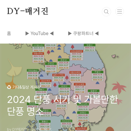
본문 바로가기
DY-매거진
홈
▶ YouTube ◀
▶ 쿠팡파트너 ◀
♻️ 기타&일상 게시판
2024 단풍 시기 및 가볼만한
단풍 명소
by DY매거진
2024. 10. 7.