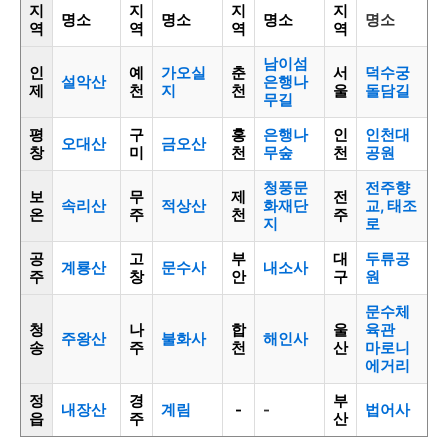
지
지
지
지
명소
명소
명소
명소
역
역
역
역
남이섬
인
예
가오실
춘
서
덕수궁
설악산
은행나
제
천
지
천
울
돌담길
무길
평
구
홍
은행나
인
인천대
오대산
금오산
창
미
천
무숲
천
공원
청풍문
전주향
보
무
제
전
속리산
적상산
화재단
교, 태조
온
주
천
주
지
로
공
고
부
대
두류공
계룡산
문수사
내소사
주
창
안
구
원
문수체
청
나
합
울
육관
주왕산
불화사
해인사
송
주
천
산
마로니
에거리
정
경
부
내장산
계림
-
-
법어사
읍
주
산