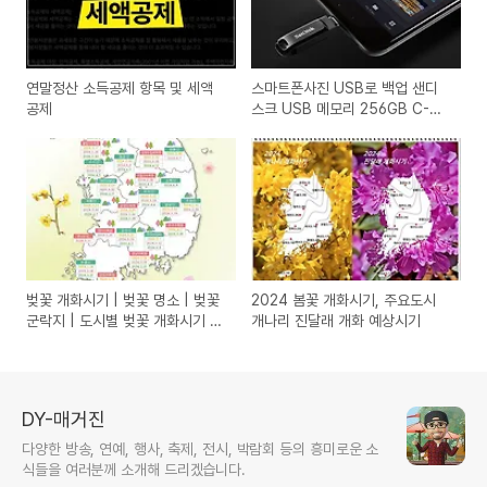
연말정산 소득공제 항목 및 세액
스마트폰사진 USB로 백업 샌디
공제
스크 USB 메모리 256GB C-
Type
벚꽃 개화시기 | 벚꽃 명소 | 벚꽃
2024 봄꽃 개화시기, 주요도시
군락지 | 도시별 벚꽃 개화시기 |
개나리 진달래 개화 예상시기
봄꽃종류
DY-매거진
다양한 방송, 연예, 행사, 축제, 전시, 박람회 등의 흥미로운 소
식들을 여러분께 소개해 드리겠습니다.