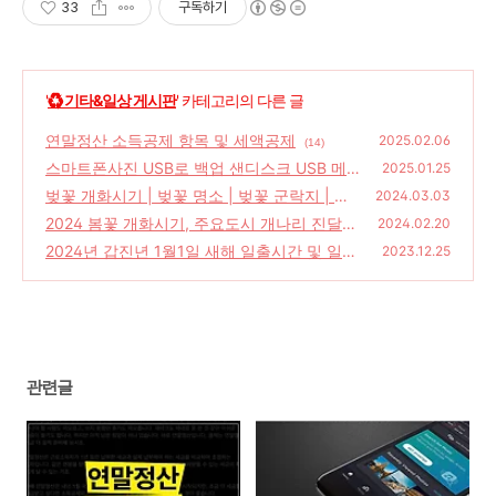
33
구독하기
'
♻️ 기타&일상 게시판
' 카테고리의 다른 글
연말정산 소득공제 항목 및 세액공제
2025.02.06
(14)
스마트폰사진 USB로 백업 샌디스크 USB 메모
2025.01.25
리 256GB C-Type
벚꽃 개화시기 | 벚꽃 명소 | 벚꽃 군락지 | 도
(22)
2024.03.03
시별 벚꽃 개화시기 | 봄꽃종류
2024 봄꽃 개화시기, 주요도시 개나리 진달래
(174)
2024.02.20
개화 예상시기
2024년 갑진년 1월1일 새해 일출시간 및 일출
(154)
2023.12.25
(해돋이)명소 정리
(174)
관련글