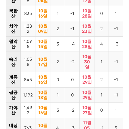
산
5
04일
17일
북한
10월
10월
835
1
-1
0
1
산
16일
28일
치악
1,28
10월
10월
2
-1
2
-1
산
2
09일
23일
월악
1,09
10월
10월
3
-4
4
-3
산
5
15일
28일
10월
속리
1,05
10월
2
-2
30
1
-1
산
8
17일
일
계룡
10월
10월
845
0
0
2
-1
산
16일
29일
팔공
10월
10월
1,192
1
0
1
-1
산
18일
29일
가야
1,43
10월
10월
3
-2
0
1
산
2
16일
27일
11월
내장
10월
763
4
-3
05
-1
5