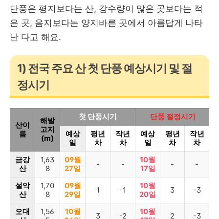
단풍은 평지보다는 산, 강수량이 많은 곳보다는 적
은 곳, 음지보다는 양지바른 곳에서 아름답게 나타
난 다고 해요.
1) 전국 주요 산 첫 단풍 예상시기 및 절
정시기
첫 단풍시기
단풍 절정시기
해발
산이
고지
름
예상
평년
작년
예상
평년
작년
(m)
일
차
차
일
차
차
금강
1,63
09월
10월
-
-
-
-
산
8
27일
17일
설악
1,70
09월
10월
1
-1
3
-3
산
8
29일
20일
오대
1,56
10월
10월
3
-2
2
-3