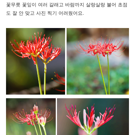
꽃무릇 꽃잎이 여러 갈래고 바람까지 살랑살랑 불어 초점
도 잘 안 맞고 사진 찍기 어려웠어요.