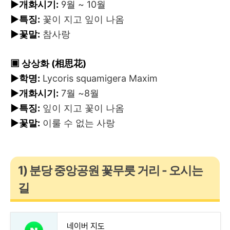
▶개화시기:
9월 ~ 10월
▶특징:
꽃이 지고 잎이 나옴
▶꽃말:
참사랑
▣ 상상화 (相思花)
▶
학명:
Lycoris squamigera Maxim
▶개화시기:
7월 ~8월
▶특징:
잎이 지고 꽃이 나옴
▶꽃말:
이룰 수 없는 사랑
1) 분당 중앙공원 꽃무릇 거리 - 오시는
길
네이버 지도