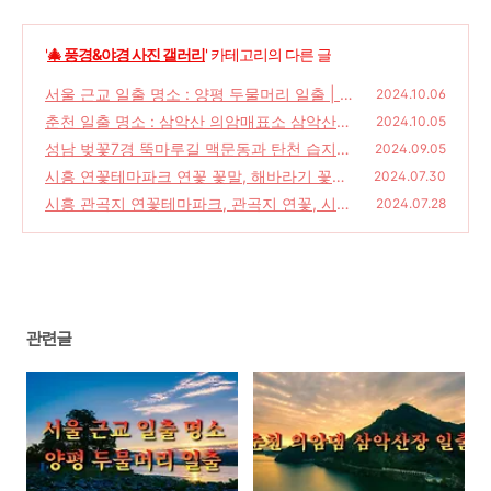
'
🎄 풍경&야경 사진 갤러리
' 카테고리의 다른 글
서울 근교 일출 명소 : 양평 두물머리 일출 | 주
2024.10.06
변 가볼 만한 곳
춘천 일출 명소 : 삼악산 의암매표소 삼악산장
(26)
2024.10.05
일출 | 삼악산 의암매표소 가는길
성남 벚꽃7경 뚝마루길 맥문동과 탄천 습지생
(20)
2024.09.05
태공원 야생화
시흥 연꽃테마파크 연꽃 꽃말, 해바라기 꽃말,
(22)
2024.07.30
수국 꽃말 알아보자!
시흥 관곡지 연꽃테마파크, 관곡지 연꽃, 시흥
(30)
2024.07.28
가볼만한곳
(42)
관련글