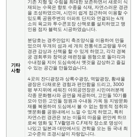
기존 지형 및 수림을 최대한 보존하면서 새로이 식
재되는 수목은 향토 수종을 식재, 자연스러운 경관
을 조성하였으며, 시민이 쉽게 접근하여 이용할 수
있도록 공원주변의 아파트 단지와 연결되는 4개
소의 육교와 투수콘포장 산책로를 설치하였고 맹
인용 점자 블럭도 시공하였습니다.
분당호는 경주안압지 축조양식을 이용하여 만들
었으며 두개의 섬과 세 개의 전통석조교량을 두어
경관 감상과 산책을 할 수 있게 하였고, 각각 경복
궁 경회루와 창덕궁 애련정을 원형으로 돌마각과
수내정을 지어 도심속에서 옛것을 감상하고 즐길
기타
수 있는 공간을 만들었습니다.
사항
4곳의 잔디광장과 상록수광장, 역말광장, 황새울
광장은 다채로운 경험과 편안함을 드리고, 3000
평 부지위에 세워진 야외공연장은 시민여러분께
각종 문화행사와 공연을 제공하며, 고인돌 10기를
모아 만든 고인돌 정원과 수내동 가옥 등 지방문화
재를 복원하여 도심에서 볼 수 없는 향토적 정취와
옛문화를 공원내에서 느낄 수 있게 하였고, 특히
자연스런 경관은 보는 이들의 마음을 편안케 하므
로써 영화 및 T.V촬영과 C.F제작 장소로 명성이
나있고 일본과 대만에서도 견학을 오는 등 국내 최
고수준의 조경시설이 자랑입니다.