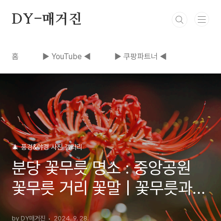
본문 바로가기
DY-매거진
홈
▶ YouTube ◀
▶ 쿠팡파트너 ◀
🎄 풍경&야경 사진 갤러리
분당 꽃무릇 명소 : 중앙공원
꽃무릇 거리 꽃말 | 꽃무릇과
상상화 차이점, 주차안내
by DY매거진
2024. 9. 28.