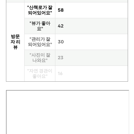
"산책로가 잘
58
되어있어요"
"뷰가 좋아
42
요"
방문
"관리가 잘
자 리
30
되어있어요"
뷰
"사진이 잘
23
나와요"
"자연 경관이
16
좋아요"