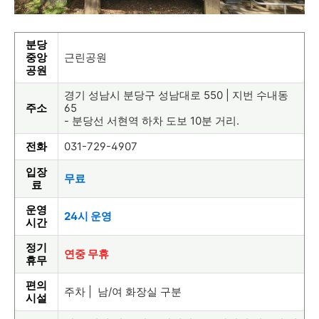
분당
중앙
근린공원
공원
경기 성남시 분당구 성남대로 550 | 지번 수내동
주소
65
- 분당선 서현역 하차 도보 10분 거리.
전화
031-729-4907
입장
무료
료
운영
24시 운영
시간
정기
연중 무휴
휴무
편의
주차 | 남/여 화장실 구분
시설