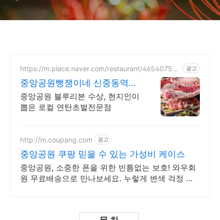
https://m.place.naver.com/restaurant/46540755
광고
8
중앙공원뻥쟁이네 신중동역점
전통 연탄초벌집 성지순례
중앙공원 블루리본 수상, 현지인이
뽑은 로컬 연탄초벌전문점
http://m.coupang.com
광고
중앙공원 쿠팡 믿을 수 있는 가성비 케이스
중앙공원, 소중한 폰을 위한 빈틈없는 보호! 와우회
원 무료배송으로 만나보세요. 누렇게 변색 걱정 없
는 휴대폰케이스, 폰 본연의 컬러를 맑게 빛내보세
요.