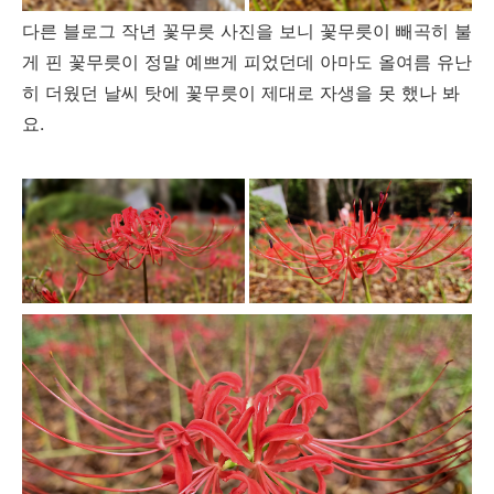
다른 블로그 작년 꽃무릇 사진을 보니 꽃무릇이 빼곡히 불
게 핀 꽃무릇이 정말 예쁘게 피었던데 아마도 올여름 유난
히 더웠던 날씨 탓에 꽃무릇이 제대로 자생을 못 했나 봐
요.