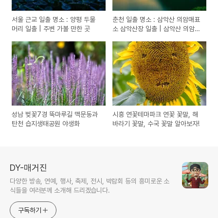
서울 근교 일출 명소 : 양평 두물
춘천 일출 명소 : 삼악산 의암매표
머리 일출 | 주변 가볼 만한 곳
소 삼악산장 일출 | 삼악산 의암매
표소 가는길
성남 벚꽃7경 뚝마루길 맥문동과
시흥 연꽃테마파크 연꽃 꽃말, 해
탄천 습지생태공원 야생화
바라기 꽃말, 수국 꽃말 알아보자!
DY-매거진
다양한 방송, 연예, 행사, 축제, 전시, 박람회 등의 흥미로운 소
식들을 여러분께 소개해 드리겠습니다.
구독하기