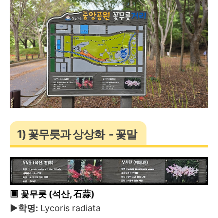
1) 꽃무릇과 상상화 - 꽃말
▣ 꽃무릇 (석산, 石蒜)
▶학명:
Lycoris radiata