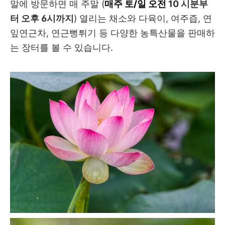
말에 방문하면 매 주말 (
매주 토/일 오전
10 시분부
터 오후 6시까지
) 열리는 채소와 다육이, 여주즙, 연
잎연근차, 연근뻥튀기 등 다양한 농특산물을 판매하
는 장터를 볼 수 있습니다.