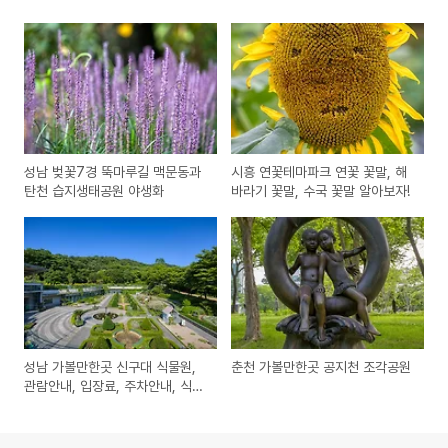
성남 벚꽃7경 뚝마루길 맥문동과
시흥 연꽃테마파크 연꽃 꽃말, 해
탄천 습지생태공원 야생화
바라기 꽃말, 수국 꽃말 알아보자!
성남 가볼만한곳 신구대 식물원,
춘천 가볼만한곳 공지천 조각공원
관람안내, 입장료, 주차안내, 식물
원 탐방 안내도