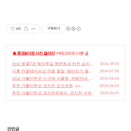
60
구독하기
'
🎄 풍경&야경 사진 갤러리
' 카테고리의 다른 글
성남 벚꽃7경 뚝마루길 맥문동과 탄천 습지생
2024.09.05
태공원 야생화
시흥 연꽃테마파크 연꽃 꽃말, 해바라기 꽃말,
(22)
2024.07.30
수국 꽃말 알아보자!
성남 가볼만한곳 신구대 식물원, 관람안내, 입
(30)
2024.06.06
장료, 주차안내, 식물원 탐방 안내도
춘천 가볼만한곳 공지천 조각공원
(30)
2024.06.02
(42)
춘천 가볼만한곳 공지천유원지, 공지천 수변공
2024.06.01
원
(38)
관련글