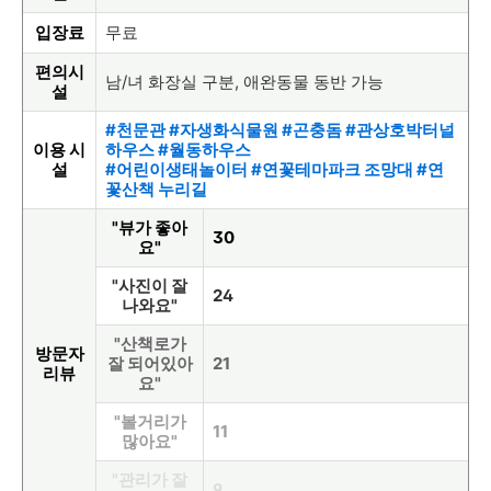
입장료
무료
편의시
남/녀 화장실 구분, 애완동물 동반 가능
설
#천문관 #자생화식물원 #곤충돔 #관상호박터널
이용 시
하우스 #월동하우스
설
#어린이생태놀이터 #연꽃테마파크 조망대 #연
꽃산책 누리길
"뷰가 좋아
30
요"
"사진이 잘
24
나와요"
"산책로가
방문자
잘 되어있아
21
리뷰
요"
"볼거리가
11
많아요"
"관리가 잘
9