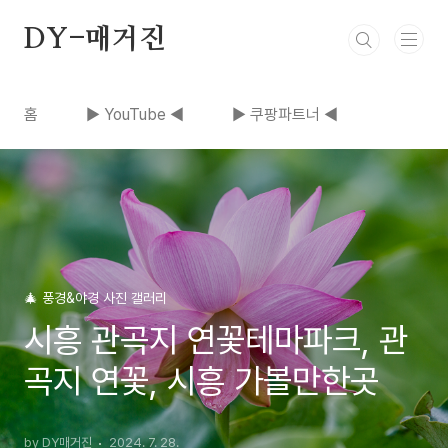
본문 바로가기
DY-매거진
홈
▶ YouTube ◀
▶ 쿠팡파트너 ◀
🎄 풍경&야경 사진 갤러리
시흥 관곡지 연꽃테마파크, 관
곡지 연꽃, 시흥 가볼만한곳
by DY매거진
2024. 7. 28.