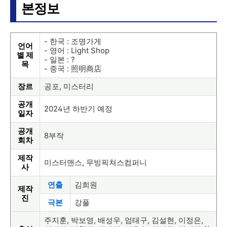
본정보
- 한국 : 조명가게
언어
- 영어 : Light Shop
별 제
- 일본 : ?
목
- 중국 : 照明商店
장르
공포, 미스터리
공개
2024년 하반기 예정
일자
공개
8부작
회차
제작
미스터맨스, 무빙픽쳐스컴퍼니
사
연출
김희원
제작
진
극본
강풀
주지훈, 박보영, 배성우, 엄태구, 김설현, 이정은,