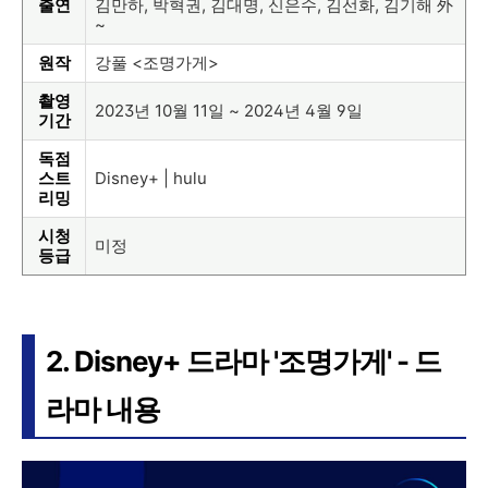
출연
김만하, 박혁권, 김대명, 신은수, 김선화, 김기해 外
~
원작
강풀 <조명가게>
촬영
2023년 10월 11일 ~ 2024년 4월 9일
기간
독점
스트
Disney+ | hulu
리밍
시청
미정
등급
2. Disney+ 드라마 '조명가게' - 드
라마 내용