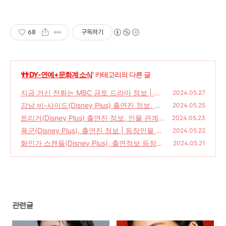
68
구독하기
'
👬 DY-연예+문화계 소식
' 카테고리의 다른 글
지금 거신 전화는 MBC 금토 드라마 정보 | 인
2024.05.27
물관계도 등장인물 유연석 채수빈 | 드라마 내
강남 비-사이드(Disney Plus) 출연진 정보, 인
2024.05.25
용, 방송 횟수, 웹소설 원작 드라마
물관계도, 등장인물 조우진 지창욱 허윤경 | 드
(72)
트리거(Disney Plus) 출연진 정보, 인물 관계
2024.05.23
라마 내용, 공개 회차
도 등장인물 김혜수 정성일 주종혁 | 드라마 내
(34)
폭군(Disney Plus), 출연진 정보 | 등장인물 조
2024.05.22
용, 몇 부작, 트리거 뜻
윤수 차승원 김선호 김강우 | 드라마 내용, 몇
(42)
화인가 스캔들(Disney Plus), 출연정보 등장인
2024.05.21
부작, 드라마 촬영지, 마녀 스핀오프 작품
물 김하늘 정지훈 | 드라마 내용, 공개일자, 공
(24)
개회차, 스트리밍
(34)
관련글