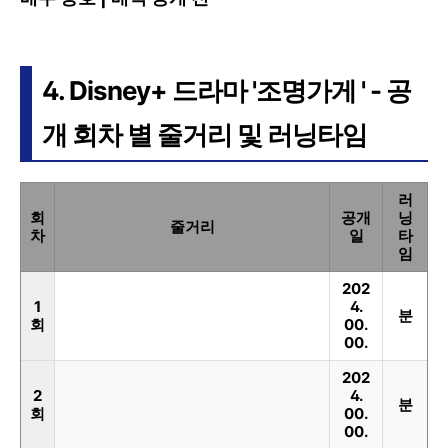
4. Disney+ 드라마 '조명가게 ' - 공
개 회차 별 줄거리 및 러닝타임
러
회
공개
닝
줄거리
차
일
타
임
202
1
4.
분
회
00.
00.
202
2
4.
분
회
00.
00.