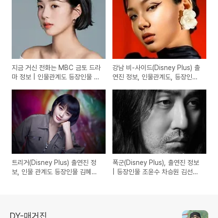
지금 거신 전화는 MBC 금토 드라
강남 비-사이드(Disney Plus) 출
마 정보 | 인물관계도 등장인물 유
연진 정보, 인물관계도, 등장인물
연석 채수빈 | 드라마 내용, 방송
조우진 지창욱 허윤경 | 드라마 내
횟수, 웹소설 원작 드라마
용, 공개 회차
트리거(Disney Plus) 출연진 정
폭군(Disney Plus), 출연진 정보
보, 인물 관계도 등장인물 김혜수
| 등장인물 조윤수 차승원 김선호
정성일 주종혁 | 드라마 내용, 몇
김강우 | 드라마 내용, 몇 부작, 드
부작, 트리거 뜻
라마 촬영지, 마녀 스핀오프 작품
DY-매거진