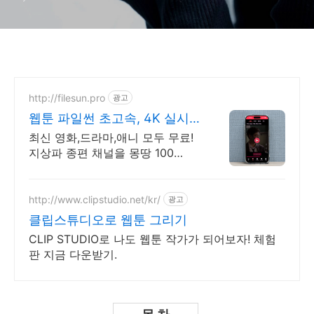
라마 내용, 공개 예정일, 웹툰
원작 드라마
http://filesun.pro
광고
웹툰 파일썬 초고속, 4K 실시
간 보기!
최신 영화,드라마,애니 모두 무료!
지상파 종편 채널을 몽땅 100
원,4K 스트리밍
http://www.clipstudio.net/kr/
광고
클립스튜디오로 웹툰 그리기
CLIP STUDIO로 나도 웹툰 작가가 되어보자! 체험
판 지금 다운받기.