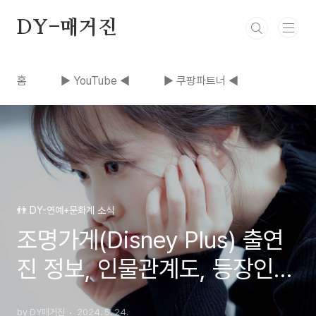
본문 바로가기
DY-매거진
홈
▶ YouTube ◀
▶ 쿠팡파트너 ◀
👬 DY-연예+문화계 소식
조명가게(Disney Plus) 출연
진 정보, 인물관계도, 등장인물
주지훈 박보영 | 공개회차, 드
by DY매거진
2024. 5. 24.