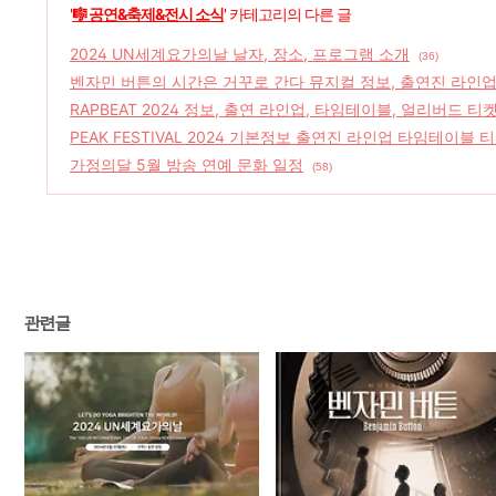
'
🎼 공연&축제&전시 소식
' 카테고리의 다른 글
2024 UN세계요가의날 날자, 장소, 프로그램 소개
(36)
벤자민 버튼의 시간은 거꾸로 간다 뮤지컬 정보, 출연진 라인업
RAPBEAT 2024 정보, 출연 라인업, 타임테이블, 얼리버드 티
PEAK FESTIVAL 2024 기본정보 출연진 라인업 타임테이블
가정의달 5월 방송 연예 문화 일정
(58)
관련글