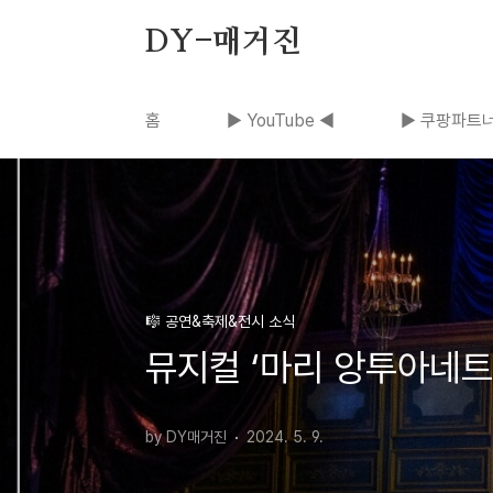
본문 바로가기
DY-매거진
홈
▶ YouTube ◀
▶ 쿠팡파트너
🎼 공연&축제&전시 소식
뮤지컬 ‘마리 앙투아네트’
by DY매거진
2024. 5. 9.