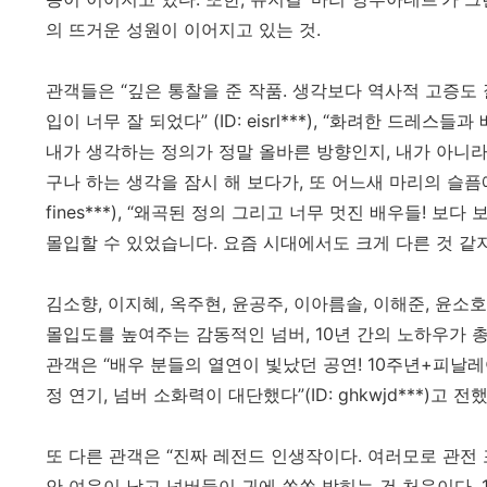
의 뜨거운 성원이 이어지고 있는 것.
관객들은 “깊은 통찰을 준 작품. 생각보다 역사적 고증도 
입이 너무 잘 되었다” (ID: eisrl***), “화려한 드
내가 생각하는 정의가 정말 올바른 방향인지, 내가 아니라
구나 하는 생각을 잠시 해 보다가, 또 어느새 마리의 슬픔
fines***), “왜곡된 정의 그리고 너무 멋진 배우들! 
몰입할 수 있었습니다. 요즘 시대에서도 크게 다른 것 같지 않아
김소향, 이지혜, 옥주현, 윤공주, 이아름솔, 이해준, 윤소
몰입도를 높여주는 감동적인 넘버, 10년 간의 노하우가 
관객은 “배우 분들의 열연이 빛났던 공연! 10주년+피날레
정 연기, 넘버 소화력이 대단했다”(ID: ghkwjd***)고 전했
또 다른 관객은 “진짜 레전드 인생작이다. 여러모로 관전
안 여운이 남고 넘버들이 귀에 쏙쏙 박히는 건 처음이다.