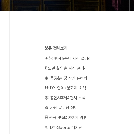
분류 전체보기
👨‍🚀 행사&축제 사진 갤러리
💃 모델 & 연출 사진 갤러리
🎄 풍경&야경 사진 갤러리
👬 DY-연예+문화계 소식
🎼 공연&축제&전시 소식
📸 사진 공모전 정보
🍜전국-맛집&여행지 리뷰
🏃 DY-Sports 매거진