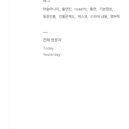
태그
머슬마니아
출연진
road fc
출연
기본정보
등장인물
인물관계도
맥스큐
드라마 내용
몇부작
전체 방문자
Today :
Yesterday :