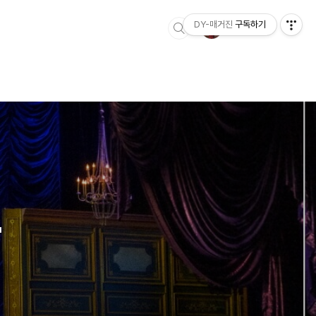
DY-매거진
구독하기
'