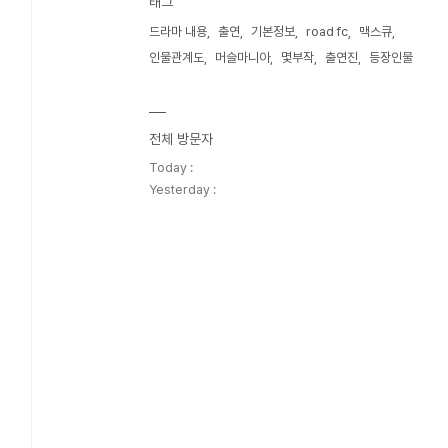
태그
드라마 내용
출연
기본정보
road fc
맥스큐
인물관계도
머슬마니아
몇부작
출연진
등장인물
전체 방문자
Today :
Yesterday :