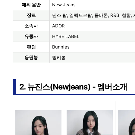
데뷔 음반
New Jeans
장르
댄스 팝, 일렉트로팝, 뭄바톤, R&B, 힙합,
소속사
ADOR
유통사
HYBE LABEL
팬덤
Bunnies
응원봉
빙키봉
2. 뉴진스(Newjeans) - 멤버소개