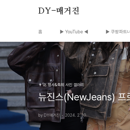
본문 바로가기
DY-매거진
홈
▶ YouTube ◀
▶ 쿠팡파트너
👨‍🚀 행사&축제 사진 갤러리
뉴진스(NewJeans) 
by DY매거진
2024. 2. 10.