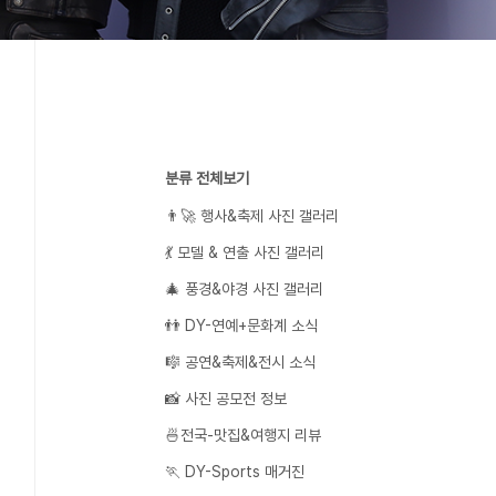
분류 전체보기
👨‍🚀 행사&축제 사진 갤러리
💃 모델 & 연출 사진 갤러리
🎄 풍경&야경 사진 갤러리
👬 DY-연예+문화계 소식
🎼 공연&축제&전시 소식
📸 사진 공모전 정보
🍜전국-맛집&여행지 리뷰
🏃 DY-Sports 매거진