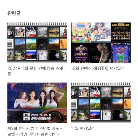
관련글
2024년 1월 문화 연예 방송 스케
12월 킨텍스(KINTEX) 행사일정
줄
제2회 튜닝카 썸 페스티벌 카포즈
11월 행사일정
모델 김라영 이영 이송빈 김연지