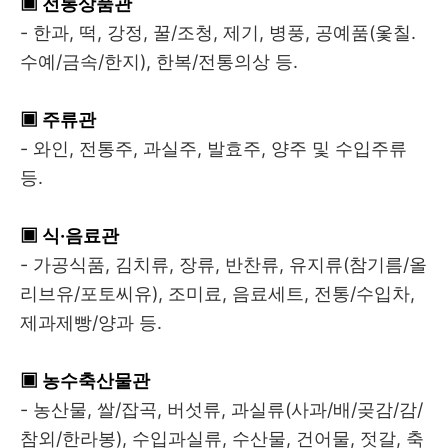
▣ 전통상품관
- 한과, 떡, 강정, 꿀/조청, 제기, 병풍, 공예품(옻칠.
수예/금속/한지), 한복/전통의상 등.
▣ 주류관
- 와인, 전통주, 과실주, 발효주, 양주 및 수입주류
등.
▣ 식·음료관
- 가공식품, 김치류, 장류, 반찬류, 유지류(참기름/올
리브유/포토씨유), 조미료, 음료세트, 전통/수입차,
제과제빵/양과 등.
▣ 농수축산물관
- 농산물, 쌀/잡곡, 버섯류, 과실류(사과/배/곶감/감/
참외/한라봉), 수입과실류, 수산물, 건어물, 젓갈, 축