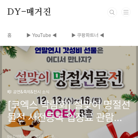
본문 바로가기
DY-매거진
홈
▶ YouTube ◀
▶ 쿠팡파트너 ◀
🎼 공연&축제&전시 소식
[코엑스 박람회] 설맞이 명절선
물전 사전등록 입장료 관람시
간 전시품목
by DY매거진
2023. 12. 9.