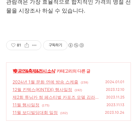
관람객은 가장 효율적으로 합지적인 가격의 명절 선
물을 시장조사 하실 수 있습니다.
81
구독하기
'
🎼 공연&축제&전시 소식
' 카테고리의 다른 글
2024년 1월 문화 연예 방송 스케줄
2024.01.01
(159)
12월 킨텍스(KINTEX) 행사일정
2023.12.10
(192)
제2회 튜닝카 썸 페스티벌 카포즈 모델 김라영
2023.11.25
이영 이송빈 김연지
11월 행사일정
(150)
2023.11.13
(175)
11월 보디빌딩대회 일정
2023.10.24
(162)