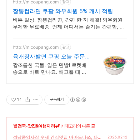
http://m.coupang.com
광고
짬뽕컵라면 쿠팡 와우회원 5% 캐시 적립
바쁜 일상, 짬뽕컵라면, 간편 한 끼 해결! 와우회원
무제한 무료배송! 언제 어디서든 즐기는 간편함, 오
늘주문 내일도착 로켓배송으로 빠르게 받아보세요.
http://m.coupang.com
광고
육개장사발면 쿠팡 오늘 주문
내일 도착
짭조름한 국물, 얇은 면발! 로켓배
송으로 바로 만나요. 배고플 때 든
든하게! 나무젓가락까지 있어 더
간편해요.
14
구독하기
'
🍜전국-맛집&여행지 리뷰
' 카테고리의 다른 글
성남중앙사장 수제 간식맛집 마마도나쓰, 꽈배
2023.02.12