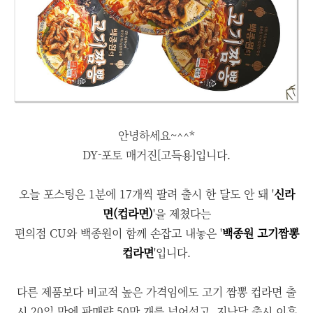
안녕하세요~^^*
DY-포토 매거진[고득용]입니다.
오늘 포스팅은 1분에 17개씩 팔려 출시 한 달도 안 돼 '
신라
면(컵라면)
'을 제쳤다는
편의점 CU와 백종원이 함께 손잡고 내놓은 '
백종원
고기짬뽕
컵라면
'입니다.
다른 제품보다 비교적 높은 가격임에도 고기 짬뽕 컵라면 출
시 20일 만에 판매량 50만 개를 넘어섰고, 지난달 출시 이후