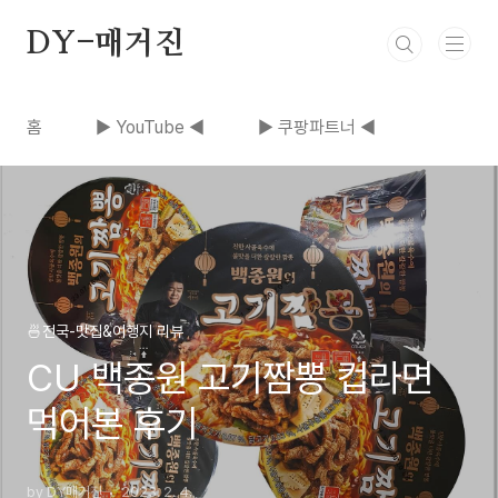
본문 바로가기
DY-매거진
홈
▶ YouTube ◀
▶ 쿠팡파트너 ◀
🍜전국-맛집&여행지 리뷰
CU 백종원 고기짬뽕 컵라면
먹어본 후기
by DY매거진
2023. 2. 4.