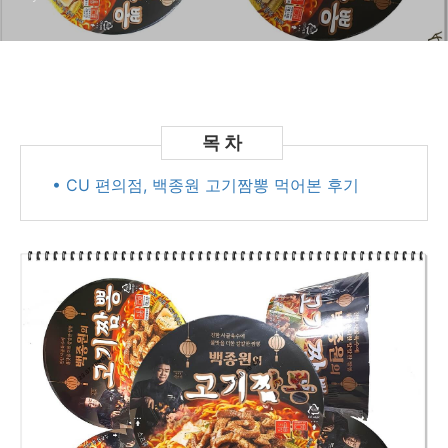
• CU 편의점, 백종원 고기짬뽕 먹어본 후기