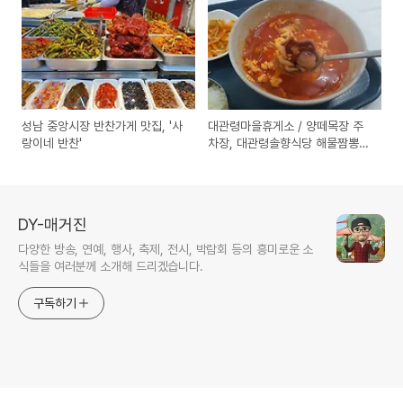
성남 중앙시장 반찬가게 맛집, '사
대관령마을휴게소 / 양떼목장 주
랑이네 반찬'
차장, 대관령솔향식당 해물짬뽕순
두부 먹어본 후기
DY-매거진
다양한 방송, 연예, 행사, 축제, 전시, 박람회 등의 흥미로운 소
식들을 여러분께 소개해 드리겠습니다.
구독하기