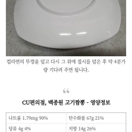
컵라면의 뚜껑을 덮고 다시 그 위에 접시를 덮은 후 약 4분가
량 기다려 주면 됩니다.
CU편의점, 백종원 고기짬뽕 - 영양정보
나트륨 1.79mg 90%
탄수화물 67g 21%
당류 4g 4%
지방 14g 26%