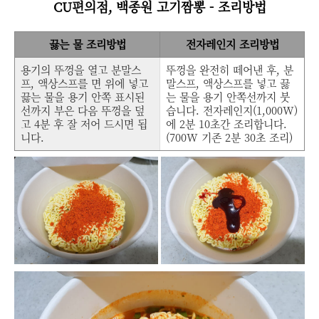
CU편의점, 백종원 고기짬뽕 - 조리방법
끓는 물 조리방법
전자레인지 조리방법
용기의 뚜껑을 열고 분말스
뚜껑을 완전히 떼어낸 후, 분
프, 액상스프를 면 위에 넣고
말스프, 액상스프를 넣고 끓
끓는 물을 용기 안쪽 표시된
는 물을 용기 안쪽선까지 붓
선까지 부은 다음 뚜껑을 덮
습니다. 전자레인지(1,000W)
고 4분 후 잘 저어 드시면 됩
에 2분 10초간 조리합니다.
니다.
(700W 기존 2분 30초 조리)