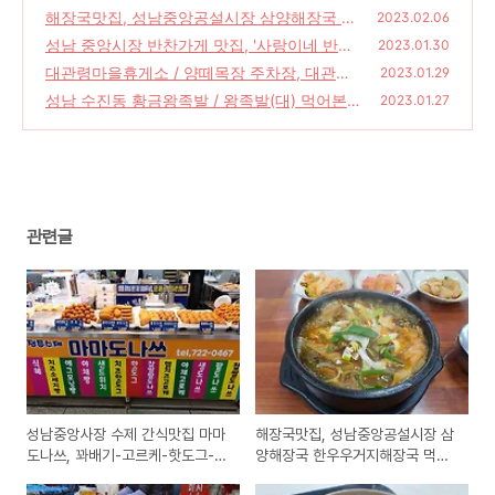
기-고르케-핫도그-추억의 도나쓰
해장국맛집, 성남중앙공설시장 삼양해장국 한
(8)
2023.02.06
우우거지해장국 먹어본 후기
성남 중앙시장 반찬가게 맛집, '사랑이네 반찬'
(28)
2023.01.30
대관령마을휴게소 / 양떼목장 주차장, 대관령
(18)
2023.01.29
솔향식당 해물짬뽕순두부 먹어본 후기
성남 수진동 황금왕족발 / 왕족발(대) 먹어본
(38)
2023.01.27
후기
(22)
관련글
성남중앙사장 수제 간식맛집 마마
해장국맛집, 성남중앙공설시장 삼
도나쓰, 꽈배기-고르케-핫도그-추
양해장국 한우우거지해장국 먹어
억의 도나쓰
본 후기