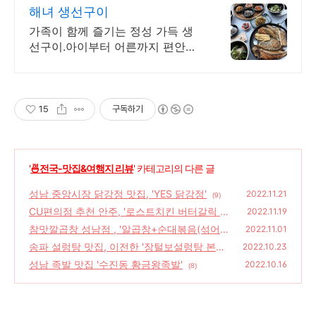
3
해녀 생선구이
가족이 함께 즐기는 정성 가득 생
선구이.아이부터 어른까지 편안한
생선구이 가족식당
15
구독하기
'
🍜전국-맛집&여행지 리뷰
' 카테고리의 다른 글
성남 중앙시장 닭강정 맛집, 'YES 닭강정'
2022.11.21
(9)
CU편의점 추천 안주, '로스트치킨 버터갈릭 오
2022.11.19
븐구이'
참맛깔곱창 성남점 , '알곱창+순대볶음(섞어
(10)
2022.11.01
서)'추천 메뉴
송파 설렁탕 맛집, 이전한 '장털보설렁탕 본점'
(18)
2022.10.23
털보탕 먹어본 후기
성남 족발 맛집 '수진동 황금왕족발'
(22)
2022.10.16
(8)