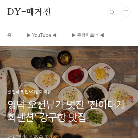
본문 바로가기
DY-매거진
홈
▶ YouTube ◀
▶ 쿠팡파트너 ◀
🍜전국-맛집&여행지 리뷰
영덕 오션뷰가 멋진 '진아대게
회펜션' 강구항 맛집
by DY매거진
2022. 11. 15.