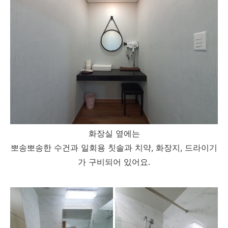
화장실 옆에는
뽀송뽀송한 수건과 일회용 칫솔과 치약, 화장지, 드라이기
가 구비되어 있어요.