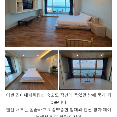
이번 진아대게회펜션 숙소도 작년에 묵었던 방에 묵게 되
었습니다.
펜션 내부는 깔끔하고 뽀송뽀송한 침대와 펜션 창가 데이
블에서 커피 한잔 마시며