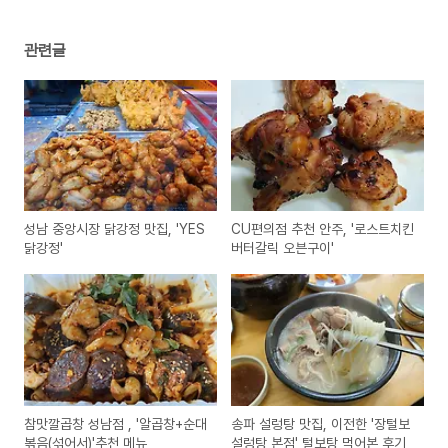
관련글
성남 중앙시장 닭강정 맛집, 'YES
CU편의점 추천 안주, '로스트치킨
닭강정'
버터갈릭 오븐구이'
참맛깔곱창 성남점 , '알곱창+순대
송파 설렁탕 맛집, 이전한 '장털보
볶음(섞어서)'추천 메뉴
설렁탕 본점' 털보탕 먹어본 후기