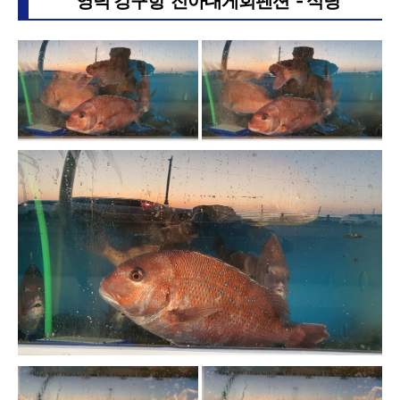
영덕 강구항 '진아대게회펜션' - 식당