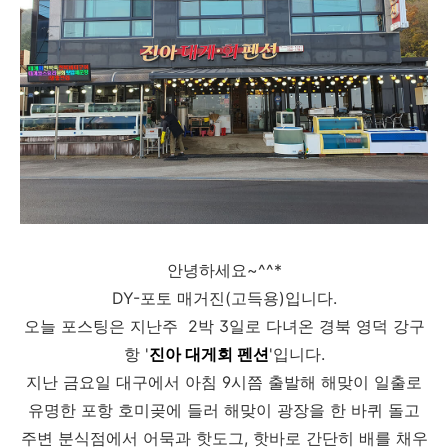
안녕하세요~^^*
DY-포토 매거진(고득용)입니다.
오늘 포스팅은 지난주 2박 3일로 다녀온 경북 영덕 강구
항 '
진아 대게회 펜션
'입니다.
지난 금요일 대구에서 아침 9시쯤 출발해 해맞이 일출로
유명한 포항 호미곶에 들러 해맞이 광장을 한 바퀴 돌고
주변 분식점에서 어묵과 핫도그, 핫바로 간단히 배를 채우