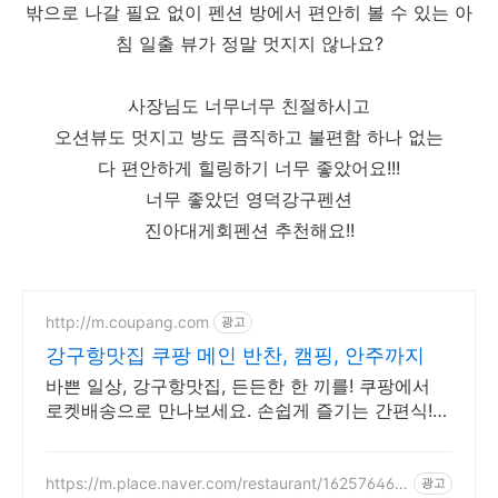
밖으로 나갈 필요 없이 펜션 방에서 편안히 볼 수 있는 아
침 일출 뷰가 정말 멋지지 않나요?
사장님도 너무너무 친절하시고
오션뷰도 멋지고 방도 큼직하고 불편함 하나 없는
다 편안하게 힐링하기 너무 좋았어요!!!
너무 좋았던 영덕강구펜션
진아대게회펜션 추천해요!!
http://m.coupang.com
광고
강구항맛집 쿠팡 메인 반찬, 캠핑, 안주까지
바쁜 일상, 강구항맛집, 든든한 한 끼를! 쿠팡에서
로켓배송으로 만나보세요. 손쉽게 즐기는 간편식!
와우회원 무제한 무료배송으로 집에서 편하게.
https://m.place.naver.com/restaurant/162576467
광고