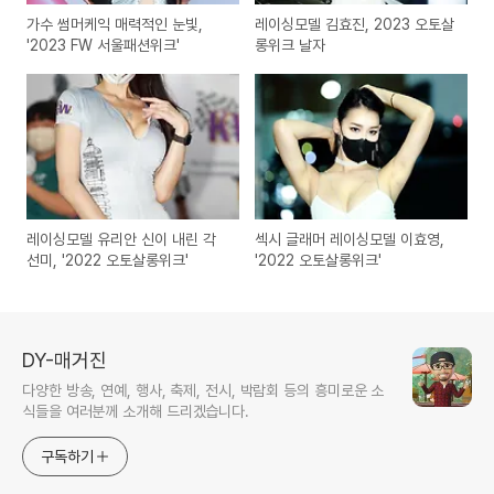
가수 썸머케익 매력적인 눈빛,
레이싱모델 김효진, 2023 오토살
'2023 FW 서울패션위크'
롱위크 날자
레이싱모델 유리안 신이 내린 각
섹시 글래머 레이싱모델 이효영,
선미, '2022 오토살롱위크'
'2022 오토살롱위크'
DY-매거진
다양한 방송, 연예, 행사, 축제, 전시, 박람회 등의 흥미로운 소
식들을 여러분께 소개해 드리겠습니다.
구독하기