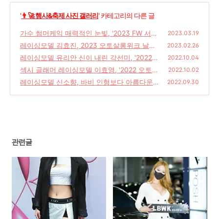
'
👨‍🚀 행사&축제 사진 갤러리
' 카테고리의 다른 글
가수 썸머케익 매력적인 눈빛, '2023 FW 서울
2023.03.19
패션위크'
레이싱모델 김효진, 2023 오토살롱위크 날자
(41)
2023.02.26
레이싱모델 유리안 신이 내린 각선미, '2022
(20)
2022.10.04
오토살롱위크'
섹시 글래머 레이싱모델 이효영, '2022 오토살
(18)
2022.10.02
롱위크'
레이싱모델 신소향, 바비 인형보다 아름다운
(13)
2022.09.30
자태 [2022 오토살롱위크]
(30)
관련글