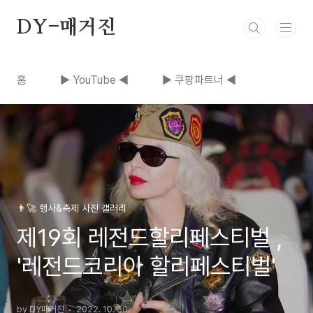
본문 바로가기
DY-매거진
홈
▶ YouTube ◀
▶ 쿠팡파트너 ◀
👨‍🚀 행사&축제 사진 갤러리
제19회 레전드할리페스티벌 ,
'레전드코리아 할리페스티벌'
by DY매거진
2022. 10. 30.