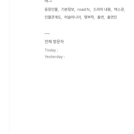
태그
등장인물
기본정보
road fc
드라마 내용
맥스큐
인물관계도
머슬마니아
몇부작
출연
출연진
전체 방문자
Today :
Yesterday :