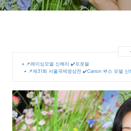
• 📌레이싱모델 신해리 ✔️프로필
• 📌제31회 서울국제영상전 ✔️Canon 부스 모델 