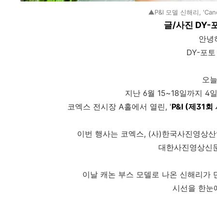
▲P&I 모델 신해리, 'C
글/사진 DY-
안녕
DY-포
오늘
지난 6월 15~18일까지 
코엑스 전시장 A홀에서 열린, '
P&I (제31회
이번 행사는 코엑스, (사)한국사진영상
대한사진영상신문
이날 캐논 부스 모델로 나온 신해리가
시선을 한눈