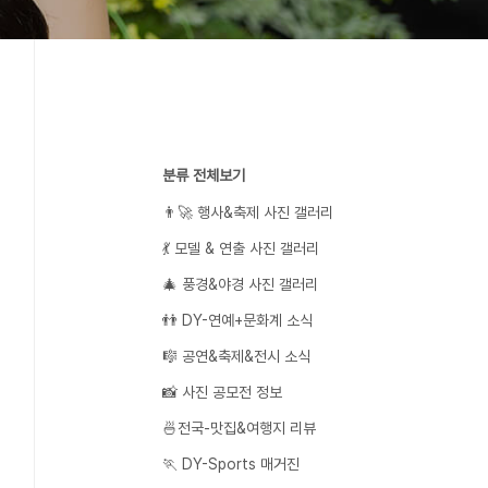
분류 전체보기
👨‍🚀 행사&축제 사진 갤러리
💃 모델 & 연출 사진 갤러리
🎄 풍경&야경 사진 갤러리
👬 DY-연예+문화계 소식
🎼 공연&축제&전시 소식
📸 사진 공모전 정보
🍜전국-맛집&여행지 리뷰
🏃 DY-Sports 매거진