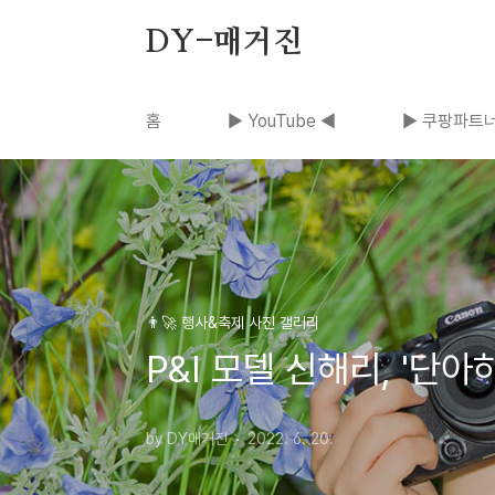
본문 바로가기
DY-매거진
홈
▶ YouTube ◀
▶ 쿠팡파트너
👨‍🚀 행사&축제 사진 갤러리
P&I 모델 신해리, '단
by DY매거진
2022. 6. 20.