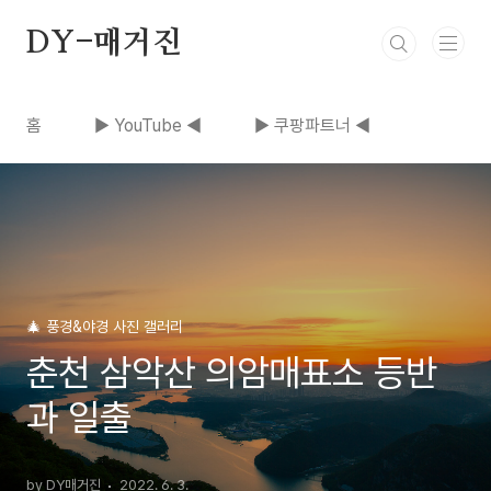
본문 바로가기
DY-매거진
홈
▶ YouTube ◀
▶ 쿠팡파트너 ◀
🎄 풍경&야경 사진 갤러리
춘천 삼악산 의암매표소 등반
과 일출
by DY매거진
2022. 6. 3.