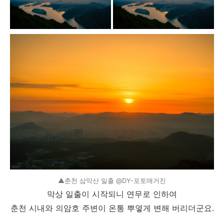
▲춘천 삼악산 일출 @DY-포토매거진
막상 일출이 시작되니 연무로 인하여
춘천 시내와 의암호 주변이 온통 뿌옇게 변해 버리더군요.