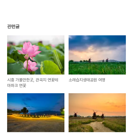
관련글
시흥 가볼만한곳, 관곡지 연꽃테
소래습지생태공원 여명
마파크 연꽃