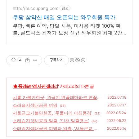
http://m.coupang.com
광고
쿠팡 삼악산 매일 오픈되는 와우회원 특가
쿠팡, 빠른 예약, 당일 사용, 미사용 티켓 100% 환
불, 골드박스 최저가 보장 신규 와우회원 최대 2만3
천원 쿠폰팩+5% 추가적립 혜택! 여행도 이제 쿠팡
에서!
14
구독하기
'
🎄 풍경&야경 사진 갤러리
' 카테고리의 다른 글
시흥 가볼만한곳, 관곡지 연꽃테마파크 연꽃
2022.07.18
소래습지생태공원 여명
(26)
2022.07.17
(18)
서울근교가볼만한곳, '두물머리 아침풍경'
2022.05.24
(22)
소래습지생태공원 일출, '인천 일출명소'
2022.05.22
(16)
소래습지생태공원 여명과 일출, '서울근교 일
2022.05.16
출명소'
(14)