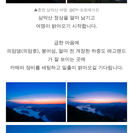
▲춘천 삼악산 여명 @DY-포토매거진
삼악산 정상을 얼마 남기고
여명이 밝아오기 시작합니다.
급한 마음에
의암댐(의암호), 붕어섬, 얼마 전 개장한 하중도 레고랜드
가 잘 보이는 곳에
카메라 장비를 세팅하고 일출이 밝아오길 기다립니다.