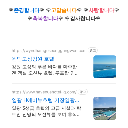
🌹
존경합니다
🌹 🌹
고맙습니다
🌹 🌹
사랑합니다
🌹
🌹
축복합니다
🌹 🌹
감사합니다
🌹
https://wyndhamgoseonggangwon.com
광고
윈덤고성강원 호텔
강원 고성의 푸른 바다를 마주한
전 객실 오션뷰 호텔. 루프탑 인피
니티풀과 다이닝
https://www.havenuehotel-ig.com/
광고
일광 H에비뉴호텔 기장일광점
뷔페식 조식 운영 중
일광 3성급 호텔의 고급 시설과 탁
트인 전망의 오션뷰를 보며 휴식을
취해보세요.