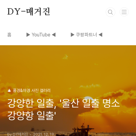
본문 바로가기
DY-매거진
홈
▶ YouTube ◀
▶ 쿠팡파트너 ◀
🎄 풍경&야경 사진 갤러리
강양한 일출, '울산 일출 명소
강양항 일출'
by DY매거진
2021. 12. 19.