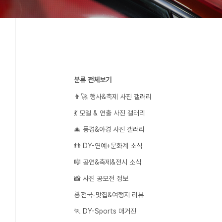
분류 전체보기
👨‍🚀 행사&축제 사진 갤러리
💃 모델 & 연출 사진 갤러리
🎄 풍경&야경 사진 갤러리
👬 DY-연예+문화계 소식
🎼 공연&축제&전시 소식
📸 사진 공모전 정보
🍜전국-맛집&여행지 리뷰
🏃 DY-Sports 매거진