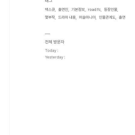
태그
맥스큐
출연진
기본정보
road fc
등장인물
몇부작
드라마 내용
머슬마니아
인물관계도
출연
전체 방문자
Today :
Yesterday :