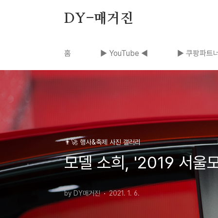
본문 바로가기
DY-매거진
홈
▶ YouTube ◀
▶ 쿠팡파트너
👨‍🚀 행사&축제 사진 갤러리
모델 소희, '2019 서울
by DY매거진
2021. 1. 6.