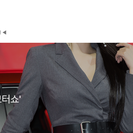
 ◀
모터쇼'