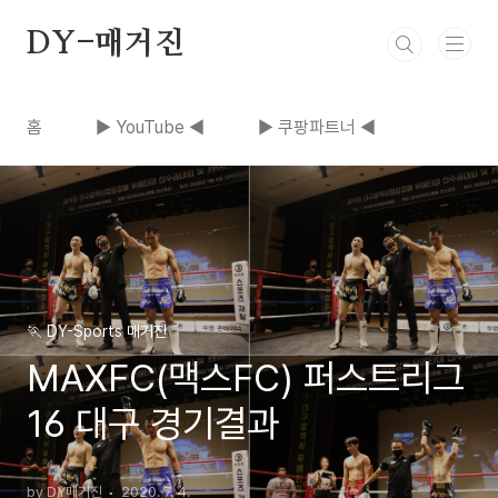
본문 바로가기
DY-매거진
홈
▶ YouTube ◀
▶ 쿠팡파트너 ◀
🏃 DY-Sports 매거진
MAXFC(맥스FC) 퍼스트리그
16 대구 경기결과
by DY매거진
2020. 7. 4.