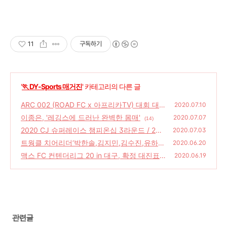
11
구독하기
'
🏃 DY-Sports 매거진
' 카테고리의 다른 글
ARC 002 (ROAD FC x 아프리카TV) 대회 대
2020.07.10
진표 및 선수소개
이종은, '레깅스에 드러난 완벽한 몸매'
(22)
2020.07.07
(14)
2020 CJ 슈퍼레이스 챔피온십 3라운드 / 202
2020.07.03
0 넥센타이어 스피드레이싱 1라운드, '레이싱
트웡클 치어리더‘박한솔,김지민,김수진,유하
2020.06.20
모델 라인업'
영,김해리’ 단체 인증샷 눈길
(0)
맥스 FC 컨텐더리그 20 in 대구, 확정 대진표
(6)
2020.06.19
및 선수 소개
(6)
관련글