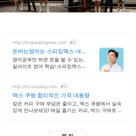
http://m.speakingmax.com
광고
돈버는영어는 스피킹맥스 내가
원할 때 번만큼 출금!
영어공부만 하면 돈을 벌 수 있는,
일석이조 영어 학습! 스피킹맥스는
가능해 공부가 돈이 된다면, 지금
당장 시작해야죠! 영어는 기본, 현
금보상까지 알차게!
http://m.coupang.com
광고
맥스 쿠팡 합리적인 가격 대용량
잦은 커피 구매 부담은 줄이고, 맥스 쿠팡에서 실속
있게 만나보세요! 매일 즐기는 커피, 박스 구매로 더
저렴하게! 와우회원 캐시적립도 놓치지 마세요.