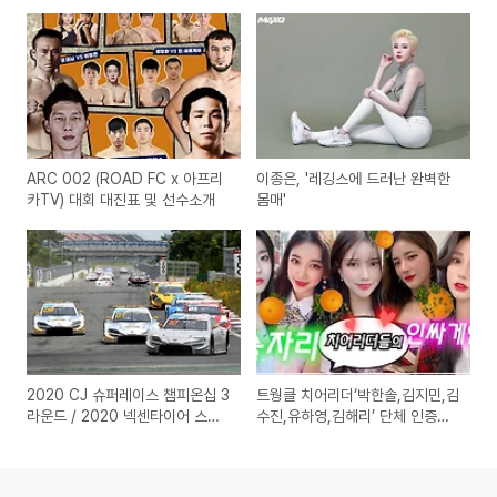
ARC 002 (ROAD FC x 아프리
이종은, '레깅스에 드러난 완벽한
카TV) 대회 대진표 및 선수소개
몸매'
2020 CJ 슈퍼레이스 챔피온십 3
트웡클 치어리더‘박한솔,김지민,김
라운드 / 2020 넥센타이어 스피
수진,유하영,김해리’ 단체 인증샷
드레이싱 1라운드, '레이싱모델 라
눈길
인업'